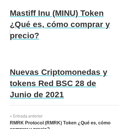
Mastiff Inu (MINU) Token
¿Qué es, cómo comprar y
precio?
Nuevas Criptomonedas y
tokens Red BSC 28 de
Junio de 2021
Entrada anterior
Navegación
RMRK Protocol (RMRK) Token ¿Qué es, cómo
de