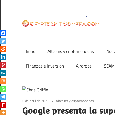
Saltar
al
contenido
cr
Inicio
Altcoins y criptomonedas
Nuev
Finanzas e inversion
Airdrops
SCAM 
6 de abril de 2023
Altcoins y criptomonedas
Google presenta la su