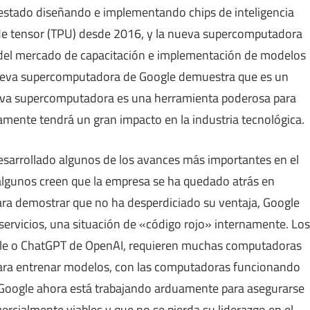
a estado diseñando e implementando chips de inteligencia
 de tensor (TPU) desde 2016, y la nueva supercomputadora
% del mercado de capacitación e implementación de modelos
a nueva supercomputadora de Google demuestra que es un
nueva supercomputadora es una herramienta poderosa para
mente tendrá un gran impacto en la industria tecnológica.
desarrollado algunos de los avances más importantes en el
algunos creen que la empresa se ha quedado atrás en
Para demostrar que no ha desperdiciado su ventaja, Google
servicios, una situación de «código rojo» internamente. Los
gle o ChatGPT de OpenAI, requieren muchas computadoras
s para entrenar modelos, con las computadoras funcionando
 Google ahora está trabajando arduamente para asegurarse
ercialmente viables y que no se pierda su liderazgo en el