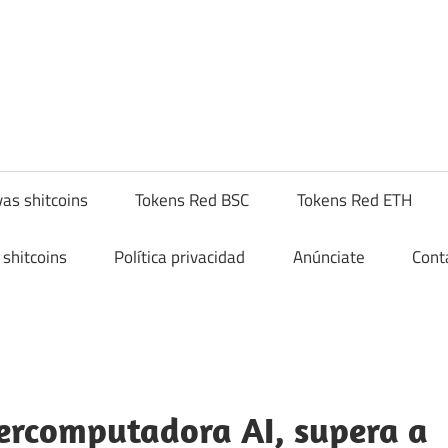
yptoshitcompra.com
as shitcoins
Tokens Red BSC
Tokens Red ETH
shitcoins
Política privacidad
Anúnciate
Cont
percomputadora AI, supera a