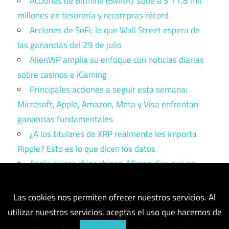
Acciones de Bitmine (BMNR): sube a $ 11,8 mil
millones en tesorería y recompras récord
Acciones de SoFi: lo que Wall Street espera de
las ganancias del 29 de julio
AlienWP amplía su enfoque con noticias diarias
sobre casinos e iGaming
Principales acciones a seguir esta semana:
Microsoft, Apple, Amazon, Meta y Visa enfrentan
ganancias fundamentales
¿A los titulares de XRP realmente les importa
Ripple? Esto es lo que dicen los datos
Apple quiere chips chinos. Micron dice que no.
Trump tiene que elegir un bando.
Las cookies nos permiten ofrecer nuestros servicios. Al
utilizar nuestros servicios, aceptas el uso que hacemos de