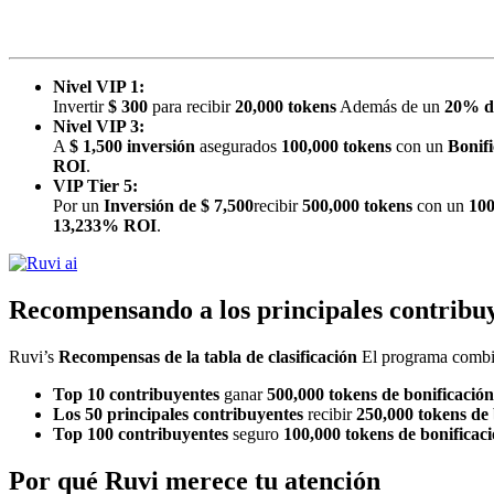
Nivel VIP 1:
Invertir
$ 300
para recibir
20,000 tokens
Además de un
20% de
Nivel VIP 3:
A
$ 1,500 inversión
asegurados
100,000 tokens
con un
Bonif
ROI
.
VIP Tier 5:
Por un
Inversión de $ 7,500
recibir
500,000 tokens
con un
100
13,233% ROI
.
Recompensando a los principales contribu
Ruvi’s
Recompensas de la tabla de clasificación
El programa combina
Top 10 contribuyentes
ganar
500,000 tokens de bonificación
Los 50 principales contribuyentes
recibir
250,000 tokens de 
Top 100 contribuyentes
seguro
100,000 tokens de bonificac
Por qué Ruvi merece tu atención