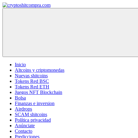
Saltar
al
cryptoshitcompra.com
contenido
Inicio
Altcoins y criptomonedas
Nuevas shitcoins
Tokens Red BSC
Tokens Red ETH
Juegos NFT Blockchain
Bolsa
Finanzas e inversion
Airdrops
SCAM shitcoins
Política privacidad
Anúnciate
Contacto
Predicciones