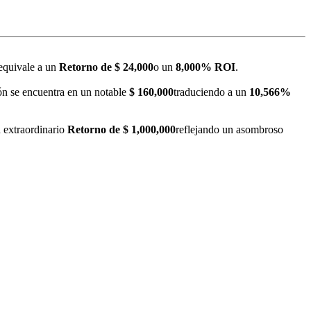
 equivale a un
Retorno de $ 24,000
o un
8,000% ROI
.
ión se encuentra en un notable
$ 160,000
traduciendo a un
10,566%
n extraordinario
Retorno de $ 1,000,000
reflejando un asombroso