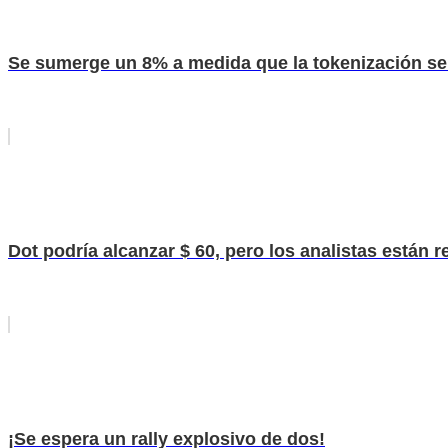
Se sumerge un 8% a medida que la tokenización se 
Dot podría alcanzar $ 60, pero los analistas están r
¡Se espera un rally explosivo de dos!