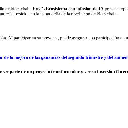
ollo de blockchain, Ruvi’s
Ecosistema con infusión de IA
presenta opor
turo la posiciona a la vanguardia de la revolución de blockchain.
n. Al participar en su preventa, puede asegurar una participación en un 
r de la mejora de las ganancias del segundo trimestre y del aument
er parte de un proyecto transformador y ver su inversión florecer