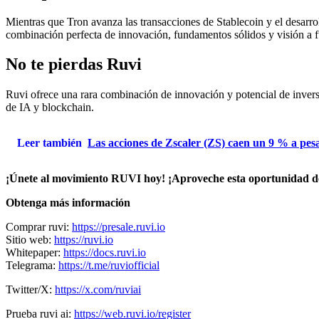
Mientras que Tron avanza las transacciones de Stablecoin y el desarr
combinación perfecta de innovación, fundamentos sólidos y visión a fu
No te pierdas Ruvi
Ruvi ofrece una rara combinación de innovación y potencial de inversió
de IA y blockchain.
Leer también
Las acciones de Zscaler (ZS) caen un 9 % a pesa
¡Únete al movimiento RUVI hoy! ¡Aproveche esta oportunidad de s
Obtenga más información
Comprar ruvi:
https://presale.ruvi.io
Sitio web:
https://ruvi.io
Whitepaper:
https://docs.ruvi.io
Telegrama:
https://t.me/ruviofficial
Twitter/X:
https://x.com/ruviai
Prueba ruvi ai:
https://web.ruvi.io/register