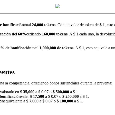
 bonificación
total
24,000 tokens
. Con un valor de token de $ 1, esto
icación del 60%
cediendo
160,000 tokens
. A $ 1 cada uno, la devoluc
% de bonificación
total
1,000,000 de tokens
. A $ 1, esto equivale a u
yentes
 la competencia, ofreciendo bonos sustanciales durante la preventa:
valorado en
$ 35,000
a $ 0.07 o
$ 500,000
a $ 1.
bonificación
valer
$ 17,500
a $ 0.07 o
$ 250,000
a $ 1.
ión
equivalente a
$ 7,000
a $ 0.07 o
$ 100,000
a $ 1.