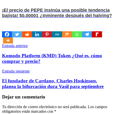
¡El precio de PEPE insinúa una posible tendencia
bajista! $0.00001 ¿Inminente después del halving?
Navegación
Entrada anterior
de
Komodo Platform (KMD) Token ¿Qué es, cómo
entradas
comprar y precio?
Entrada siguiente
El fundador de Cardano, Charles Hoskinson,
planea la bifurcación dura Vasil para septiembre
Dejar un comentario
Tu dirección de correo electrónico no será publicada.
Los campos
obligatorios están marcados con
*