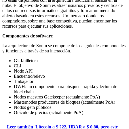
no están disponibles con la arquitectura tradicional basada en la
nube. El objetivo de Sonm es atraer usuarios privados y centros de
datos con recursos informáticos gratuitos y formar un mercado
abierto basado en estos recursos. Un mercado donde los
compradores, sobre una base competitiva, puedan encontrar los
recursos para ejecutar sus aplicaciones.
Componentes de software
La arquitectura de Sonm se compone de los siguientes componentes
y funciones a través de su interacción.
GUI/billetera
CLI
Nodo API
Encuentro/relevo
Trabajador
DWH: un componente para búsqueda rápida y lectura de
blockchain
Nodos maestros Gatekeeper (actualmente PoA)
Masternodes productores de bloques (actualmente PoA)
Nodos geth públicos
Oráculo de precios (actualmente PoA)
Leer también
Litecoin a $ 222, HBAR a $ 0.80, pero este