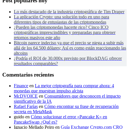
Post populares hoy
Lo más destacado de la industria criptográfica de Tim Draper
La aplicación Crypto: una solución todo en uno para
diferentes tipos de entusiastas de las criptomonedas
¿Pueden las criptomonedas hacerte rico? Cinco ICO
criptográficas imprescindibles y preparadas para obtener
retornos masivos este año
Bitcoin parece indeciso ya que el precio se niega a subir más
allá de los 64.500 dólares; Así es como están reaccionando las
altcoins
¿Podría el ROI de 30.000x previsto por BlockDAG ofrecer
resultados comparables?
Comentarios recientes
Finance
en
La mejor criptografía para comprar ahora: 4
monedas que muestran impulso alcista
McDVOICE
en
Consumidores que desconocen el impacto
significativo de la IA
Rafael Farías
en
Cómo encontrar su frase de recuperación
secreta en MetaMask
guido
en
Cómo solucionar el error «Pancake K» en
PancakeSwap ¿Qué es?
Ignacio Mellado Peiro
en
Guía Exchange Crypto.com CRO