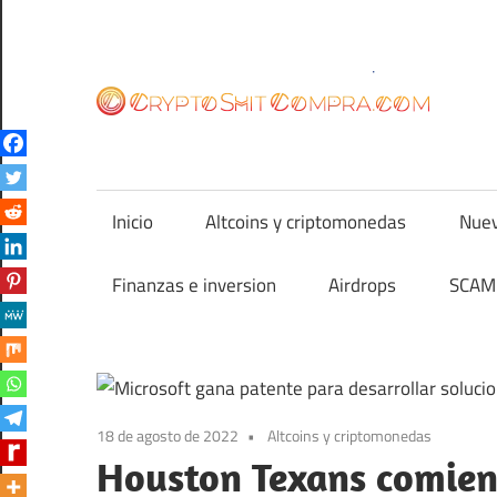
Saltar
al
contenido
cr
Inicio
Altcoins y criptomonedas
Nuev
Finanzas e inversion
Airdrops
SCAM 
18 de agosto de 2022
Altcoins y criptomonedas
Houston Texans comienz