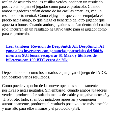
actúan de acuerdo con las casillas verdes, obtienen un resultado
positivo tanto para el jugador como para el protocolo. Cuando
ambos jugadores actúan dentro de las casillas amarillas, ven un
resultado neto neutral. Como el jugador que vende empujaría el
precio hacia abajo, lo que niega el beneficio del otro jugador que
apuesta o bonos. Cuando ambos jugadores actúan dentro del cuadro
rojo, incurren en un resultado negativo tanto para el jugador como
para el protocolo.
Leer también
Revisión de DeepSnitch AI: DeepSnitch AI
gana a los inversores con ganancias potenciales del 500%
mientras SUI busca recuperar $1 Mark y titulares de
billeteras con 100 BTC cerca de 20k
Dependiendo de cómo los usuarios elijan jugar el juego de JADE,
son posibles varios resultados.
Como puede ver, ocho de las nueve opciones son netamente
positivas o netas neutrales. Sin embargo, cuando ambos jugadores
venden, producen el resultado menos deseable y negativo neto: -3 y
-3. Por otro lado, si ambos jugadores apuestan y componen
automáticamente, producen el resultado positivo neto más deseable
y más alto para ellos mismos y el protocolo (3,3).