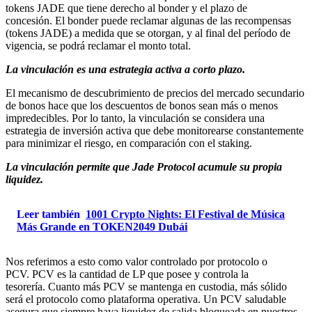
tokens JADE que tiene derecho al bonder y el plazo de
concesión. El bonder puede reclamar algunas de las recompensas
(tokens JADE) a medida que se otorgan, y al final del período de
vigencia, se podrá reclamar el monto total.
La vinculación es una estrategia activa a corto plazo.
El mecanismo de descubrimiento de precios del mercado secundario
de bonos hace que los descuentos de bonos sean más o menos
impredecibles. Por lo tanto, la vinculación se considera una
estrategia de inversión activa que debe monitorearse constantemente
para minimizar el riesgo, en comparación con el staking.
La vinculación permite que Jade Protocol acumule su propia
liquidez.
Leer también
1001 Crypto Nights: El Festival de Música
Más Grande en TOKEN2049 Dubái
Nos referimos a esto como valor controlado por protocolo o
PCV. PCV es la cantidad de LP que posee y controla la
tesorería. Cuanto más PCV se mantenga en custodia, más sólido
será el protocolo como plataforma operativa. Un PCV saludable
asegura que siempre haya liquidez de salida bloqueada en nuestros