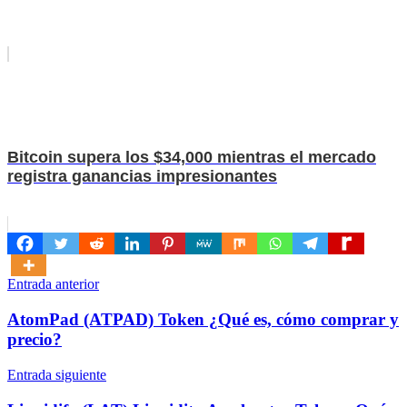
Bitcoin supera los $34,000 mientras el mercado
registra ganancias impresionantes
Navegación
Entrada anterior
de
AtomPad (ATPAD) Token ¿Qué es, cómo comprar y
entradas
precio?
Entrada siguiente