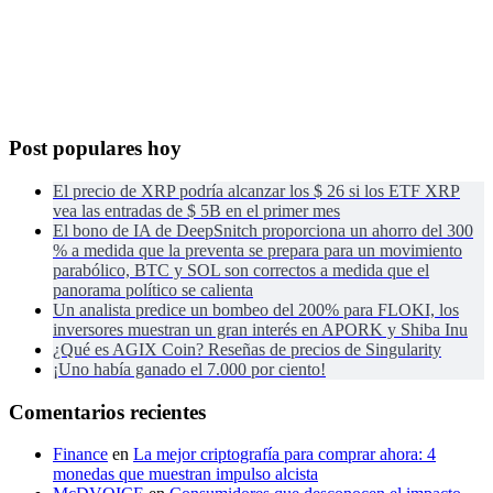
Post populares hoy
El precio de XRP podría alcanzar los $ 26 si los ETF XRP
vea las entradas de $ 5B en el primer mes
El bono de IA de DeepSnitch proporciona un ahorro del 300
% a medida que la preventa se prepara para un movimiento
parabólico, BTC y SOL son correctos a medida que el
panorama político se calienta
Un analista predice un bombeo del 200% para FLOKI, los
inversores muestran un gran interés en APORK y Shiba Inu
¿Qué es AGIX Coin? Reseñas de precios de Singularity
¡Uno había ganado el 7.000 por ciento!
Comentarios recientes
Finance
en
La mejor criptografía para comprar ahora: 4
monedas que muestran impulso alcista