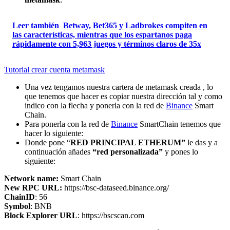
Leer también
Betway, Bet365 y Ladbrokes compiten en
las características, mientras que los espartanos paga
rápidamente con 5,963 juegos y términos claros de 35x
Tutorial crear cuenta metamask
Una vez tengamos nuestra cartera de metamask creada , lo
que tenemos que hacer es copiar nuestra dirección tal y como
indico con la flecha y ponerla con la red de
Binance
Smart
Chain.
Para ponerla con la red de
Binance
SmartChain tenemos que
hacer lo siguiente:
Donde pone “
RED PRINCIPAL ETHERUM”
le das y a
continuación añades
“red personalizada”
y pones lo
siguiente:
Network name:
Smart Chain
New RPC URL:
https://bsc-dataseed.binance.org/
ChainID
: 56
Symbol
: BNB
Block Explorer URL
: https://bscscan.com