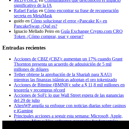
McDVOICE
en
Consumidores que desconocen el impacto
significativo de la IA
Rafael Farías
en
Cómo encontrar su frase de recuperación
secreta en MetaMask
guido
en
Cómo solucionar el error «Pancake K» en
PancakeSwap ¿Qué es?
Ignacio Mellado Peiro
en
Guía Exchange Crypto.com CRO
Token ¿Cómo comprar, usar y operar?
Entradas recientes
Acciones de CBIZ (CBZ): aumentan un 17% cuando Grant
Thornton presenta un acuerdo de adquisición de 5 mil
millones de dólares
Tether obtiene la aprobación de la Shariah para XAUt
mientras las finanzas islámicas adoptan el oro tokenizado
Acciones de Bitmine (BMNR): sube a $ 11,8 mil millones en
tesorería y recompras récord
Acciones de SoFi: lo que Wall Street espera de las ganancias
del 29 de julio
AlienWP amplía su enfoque con noticias diarias sobre casinos
e iGaming
Principales acciones a seguir esta semana: Microsoft, Apple,
Amazon, Meta y Visa enfrentan ganancias fundamentales
¿A los titulares de XRP realmente les importa Ripple? Esto es