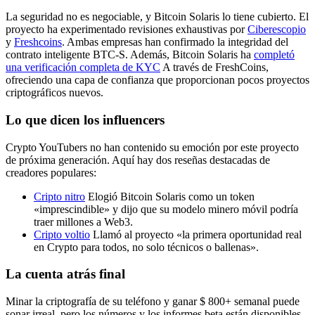
La seguridad no es negociable, y Bitcoin Solaris lo tiene cubierto. El
proyecto ha experimentado revisiones exhaustivas por
Ciberescopio
y
Freshcoins
. Ambas empresas han confirmado la integridad del
contrato inteligente BTC-S. Además, Bitcoin Solaris ha
completó
una verificación completa de KYC
A través de FreshCoins,
ofreciendo una capa de confianza que proporcionan pocos proyectos
criptográficos nuevos.
Lo que dicen los influencers
Crypto YouTubers no han contenido su emoción por este proyecto
de próxima generación. Aquí hay dos reseñas destacadas de
creadores populares:
Cripto nitro
Elogió Bitcoin Solaris como un token
«imprescindible» y dijo que su modelo minero móvil podría
traer millones a Web3.
Cripto voltio
Llamó al proyecto «la primera oportunidad real
en Crypto para todos, no solo técnicos o ballenas».
La cuenta atrás final
Minar la criptografía de su teléfono y ganar $ 800+ semanal puede
sonar irreal, pero los números y los informes beta están disponibles.