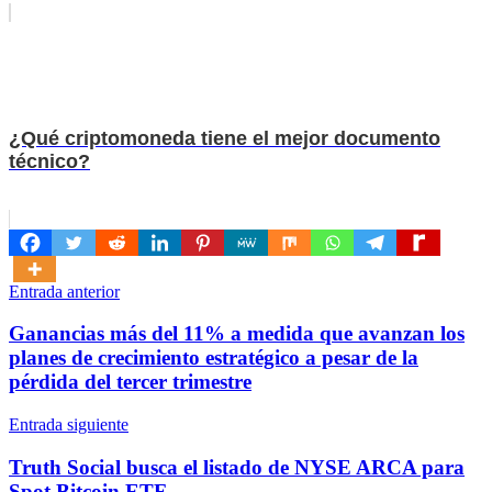
¿Qué criptomoneda tiene el mejor documento
técnico?
Navegación
Entrada anterior
de
Ganancias más del 11% a medida que avanzan los
entradas
planes de crecimiento estratégico a pesar de la
pérdida del tercer trimestre
Entrada siguiente
Truth Social busca el listado de NYSE ARCA para
Spot Bitcoin ETF