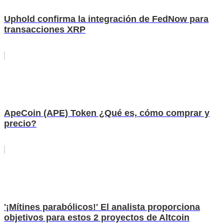
Uphold confirma la integración de FedNow para
transacciones XRP
ApeCoin (APE) Token ¿Qué es, cómo comprar y
precio?
'¡Mítines parabólicos!' El analista proporciona
objetivos para estos 2 proyectos de Altcoin