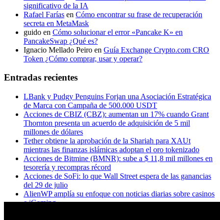
significativo de la IA
Rafael Farías
en
Cómo encontrar su frase de recuperación
secreta en MetaMask
guido
en
Cómo solucionar el error «Pancake K» en
PancakeSwap ¿Qué es?
Ignacio Mellado Peiro
en
Guía Exchange Crypto.com CRO
Token ¿Cómo comprar, usar y operar?
Entradas recientes
LBank y Pudgy Penguins Forjan una Asociación Estratégica
de Marca con Campaña de 500.000 USDT
Acciones de CBIZ (CBZ): aumentan un 17% cuando Grant
Thornton presenta un acuerdo de adquisición de 5 mil
millones de dólares
Tether obtiene la aprobación de la Shariah para XAUt
mientras las finanzas islámicas adoptan el oro tokenizado
Acciones de Bitmine (BMNR): sube a $ 11,8 mil millones en
tesorería y recompras récord
Acciones de SoFi: lo que Wall Street espera de las ganancias
del 29 de julio
AlienWP amplía su enfoque con noticias diarias sobre casinos
e iGaming
Principales acciones a seguir esta semana: Microsoft, Apple,