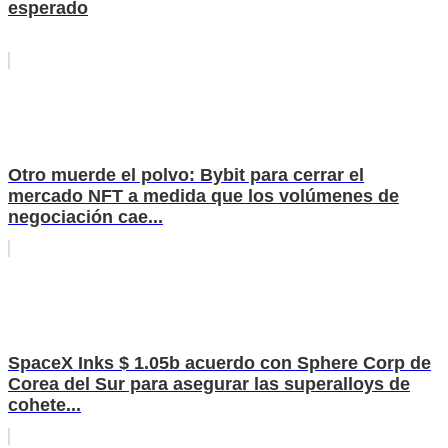
esperado
Otro muerde el polvo: Bybit para cerrar el
mercado NFT a medida que los volúmenes de
negociación cae...
SpaceX Inks $ 1.05b acuerdo con Sphere Corp de
Corea del Sur para asegurar las superalloys de
cohete...