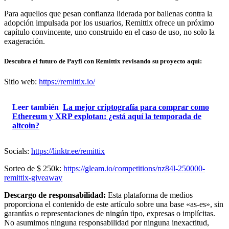
Para aquellos que pesan confianza liderada por ballenas contra la
adopción impulsada por los usuarios, Remittix ofrece un próximo
capítulo convincente, uno construido en el caso de uso, no solo la
exageración.
Descubra el futuro de Payfi con Remittix revisando su proyecto aquí:
Sitio web:
https://remittix.io/
Leer también
La mejor criptografía para comprar como
Ethereum y XRP explotan: ¿está aquí la temporada de
altcoin?
Socials:
https://linktr.ee/remittix
Sorteo de $ 250k:
https://gleam.io/competitions/nz84l-250000-
remittix-giveaway
Descargo de responsabilidad:
Esta plataforma de medios
proporciona el contenido de este artículo sobre una base «as-es», sin
garantías o representaciones de ningún tipo, expresas o implícitas.
No asumimos ninguna responsabilidad por ninguna inexactitud,