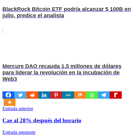
BlackRock Bitcoin ETF podría alcanzar $ 100B en
julio, predice el analista
Mercure DAO recauda 1,5 millones de dólares
para liderar la revolución en la incubación de
Web3
Navegación
Entrada anterior
de
Cae al 28% después del horario
entradas
Entrada siguiente