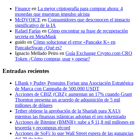
Finance
en
La mejor criptografía para comprar ahora: 4
monedas que muestran impulso alcista
McDVOICE
en
Consumidores que desconocen el impacto
significativo de la IA
Rafael Farías
en
Cómo encontrar su frase de recuperación
secreta en MetaMask
guido
en
Cómo solucionar el error «Pancake K» en
PancakeSwap ¿Qué es?
Ignacio Mellado Peiro
en
Guía Exchange Crypto.com CRO
Token ¿Cómo comprar, usar y operar?
Entradas recientes
LBank y Pudgy Penguins Forjan una Asociación Estratégica
de Marca con Campaña de 500.000 USDT
Acciones de CBIZ (CBZ): aumentan un 17% cuando Grant
Thornton presenta un acuerdo de adquisición de 5 mil
millones de dólares
Tether obtiene la aprobación de la Shariah para XAUt
mientras las finanzas islámicas adoptan el oro tokenizado
Acciones de Bitmine (BMNR): sube a $ 11,8 mil millones en
tesorería y recompras récord
Acciones de SoFi: lo que Wall Street espera de las ganancias
del 29 de julio