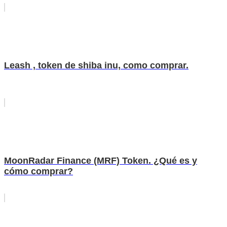
Leash , token de shiba inu, como comprar.
MoonRadar Finance (MRF) Token. ¿Qué es y
cómo comprar?