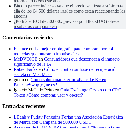
retornos masivos este año
Bitcoin parece indeciso ya que el precio se niega a subir más
allá de los 64.500 dólares; Así es como están reaccionando las
altcoins
¿Podría el ROI de 30.000x previsto por BlockDAG ofrecer
resultados comparables?
Comentarios recientes
Finance
en
La mejor criptografía para comprar ahora: 4
monedas que muestran impulso alcista
McDVOICE
en
Consumidores que desconocen el impacto
significativo de la IA
Rafael Farías
en
Cómo encontrar su frase de recuperación
secreta en MetaMask
guido
en
Cómo solucionar el error «Pancake K» en
PancakeSwap ¿Qué es?
Ignacio Mellado Peiro
en
Guía Exchange Crypto.com CRO
Token ¿Cómo comprar, usar y operar?
Entradas recientes
LBank y Pudgy Penguins Forjan una Asociación Estratégica
de Marca con Campaña de 500.000 USDT
Acciones de CBIZ (CBZ): aumentan un 17% cuando Grant