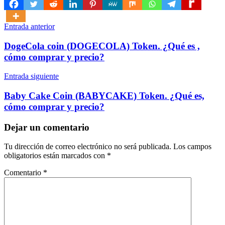
Navegación
Entrada anterior
de
DogeCola coin (DOGECOLA) Token. ¿Qué es ,
entradas
cómo comprar y precio?
Entrada siguiente
Baby Cake Coin (BABYCAKE) Token. ¿Qué es,
cómo comprar y precio?
Dejar un comentario
Tu dirección de correo electrónico no será publicada.
Los campos
obligatorios están marcados con
*
Comentario
*