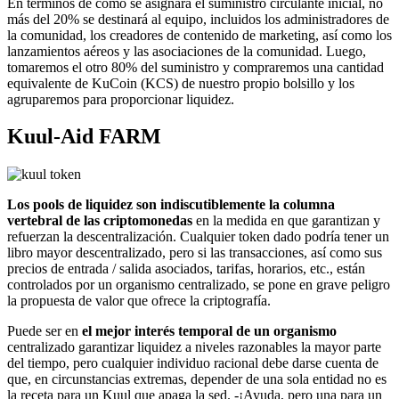
En términos de cómo se asignará el suministro circulante inicial, no
más del 20% se destinará al equipo, incluidos los administradores de
la comunidad, los creadores de contenido de marketing, así como los
lanzamientos aéreos y las asociaciones de la comunidad. Luego,
tomaremos el otro 80% del suministro y compraremos una cantidad
equivalente de KuCoin (KCS) de nuestro propio bolsillo y los
agruparemos para proporcionar liquidez.
Kuul-Aid FARM
Los pools de liquidez son indiscutiblemente la columna
vertebral de las criptomonedas
en la medida en que garantizan y
refuerzan la descentralización. Cualquier token dado podría tener un
libro mayor descentralizado, pero si las transacciones, así como sus
precios de entrada / salida asociados, tarifas, horarios, etc., están
controlados por un organismo centralizado, se pone en grave peligro
la propuesta de valor que ofrece la criptografía.
Puede ser en
el mejor interés temporal de un organismo
centralizado garantizar liquidez a niveles razonables la mayor parte
del tiempo, pero cualquier individuo racional debe darse cuenta de
que, en circunstancias extremas, depender de una sola entidad no es
la receta para un Kuul que apaga la sed. -¡Ayuda, pero una para un