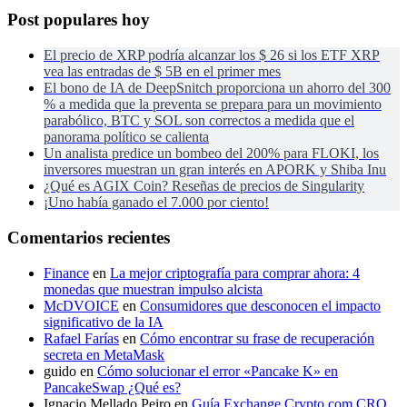
Post populares hoy
El precio de XRP podría alcanzar los $ 26 si los ETF XRP
vea las entradas de $ 5B en el primer mes
El bono de IA de DeepSnitch proporciona un ahorro del 300
% a medida que la preventa se prepara para un movimiento
parabólico, BTC y SOL son correctos a medida que el
panorama político se calienta
Un analista predice un bombeo del 200% para FLOKI, los
inversores muestran un gran interés en APORK y Shiba Inu
¿Qué es AGIX Coin? Reseñas de precios de Singularity
¡Uno había ganado el 7.000 por ciento!
Comentarios recientes
Finance
en
La mejor criptografía para comprar ahora: 4
monedas que muestran impulso alcista
McDVOICE
en
Consumidores que desconocen el impacto
significativo de la IA
Rafael Farías
en
Cómo encontrar su frase de recuperación
secreta en MetaMask
guido
en
Cómo solucionar el error «Pancake K» en
PancakeSwap ¿Qué es?
Ignacio Mellado Peiro
en
Guía Exchange Crypto.com CRO