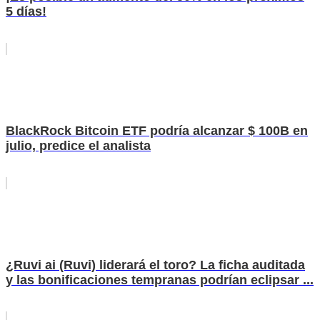
5 días!
BlackRock Bitcoin ETF podría alcanzar $ 100B en
julio, predice el analista
¿Ruvi ai (Ruvi) liderará el toro? La ficha auditada
y las bonificaciones tempranas podrían eclipsar ...