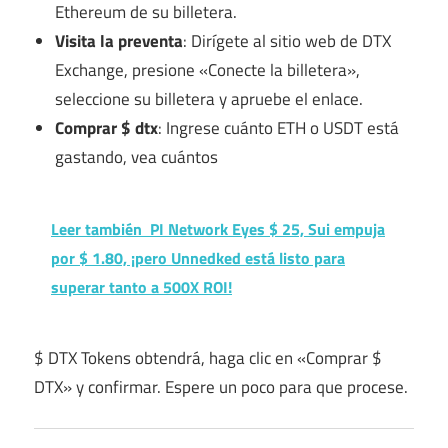
Ethereum de su billetera.
Visita la preventa
: Dirígete al sitio web de DTX
Exchange, presione «Conecte la billetera»,
seleccione su billetera y apruebe el enlace.
Comprar $ dtx
: Ingrese cuánto ETH o USDT está
gastando, vea cuántos
Leer también
PI Network Eyes $ 25, Sui empuja
por $ 1.80, ¡pero Unnedked está listo para
superar tanto a 500X ROI!
$ DTX Tokens obtendrá, haga clic en «Comprar $
DTX» y confirmar. Espere un poco para que procese.