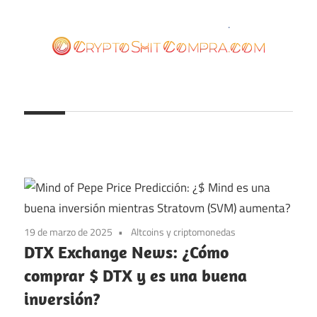
Saltar
al
contenido
cryptoshitcompra.com
19 de marzo de 2025
Altcoins y criptomonedas
DTX Exchange News: ¿Cómo
comprar $ DTX y es una buena
inversión?