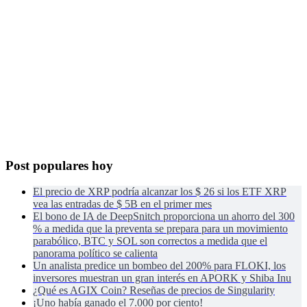
Post populares hoy
El precio de XRP podría alcanzar los $ 26 si los ETF XRP
vea las entradas de $ 5B en el primer mes
El bono de IA de DeepSnitch proporciona un ahorro del 300
% a medida que la preventa se prepara para un movimiento
parabólico, BTC y SOL son correctos a medida que el
panorama político se calienta
Un analista predice un bombeo del 200% para FLOKI, los
inversores muestran un gran interés en APORK y Shiba Inu
¿Qué es AGIX Coin? Reseñas de precios de Singularity
¡Uno había ganado el 7.000 por ciento!