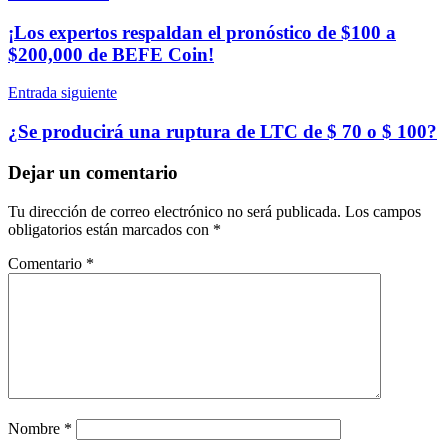
de
¡Los expertos respaldan el pronóstico de $100 a
entradas
$200,000 de BEFE Coin!
Entrada siguiente
¿Se producirá una ruptura de LTC de $ 70 o $ 100?
Dejar un comentario
Tu dirección de correo electrónico no será publicada.
Los campos
obligatorios están marcados con
*
Comentario
*
Nombre
*