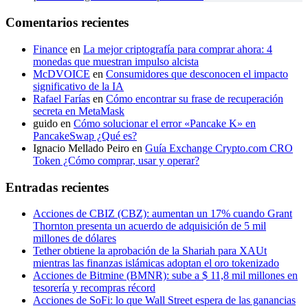
Comentarios recientes
Finance
en
La mejor criptografía para comprar ahora: 4
monedas que muestran impulso alcista
McDVOICE
en
Consumidores que desconocen el impacto
significativo de la IA
Rafael Farías
en
Cómo encontrar su frase de recuperación
secreta en MetaMask
guido
en
Cómo solucionar el error «Pancake K» en
PancakeSwap ¿Qué es?
Ignacio Mellado Peiro
en
Guía Exchange Crypto.com CRO
Token ¿Cómo comprar, usar y operar?
Entradas recientes
Acciones de CBIZ (CBZ): aumentan un 17% cuando Grant
Thornton presenta un acuerdo de adquisición de 5 mil
millones de dólares
Tether obtiene la aprobación de la Shariah para XAUt
mientras las finanzas islámicas adoptan el oro tokenizado
Acciones de Bitmine (BMNR): sube a $ 11,8 mil millones en
tesorería y recompras récord
Acciones de SoFi: lo que Wall Street espera de las ganancias