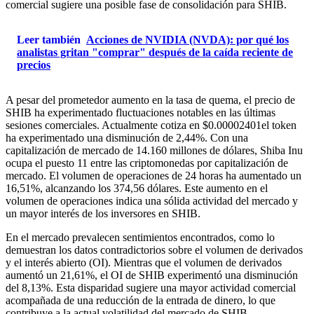
comercial sugiere una posible fase de consolidación para SHIB.
Leer también
Acciones de NVIDIA (NVDA): por qué los
analistas gritan "comprar" después de la caída reciente de
precios
A pesar del prometedor aumento en la tasa de quema, el precio de
SHIB ha experimentado fluctuaciones notables en las últimas
sesiones comerciales. Actualmente cotiza en
$0.00002401
el token
ha experimentado una disminución de
2,44%
. Con una
capitalización de mercado de 14.160 millones de dólares, Shiba Inu
ocupa el puesto 11 entre las criptomonedas por capitalización de
mercado. El volumen de operaciones de 24 horas ha aumentado un
16,51%, alcanzando los 374,56 dólares. Este aumento en el
volumen de operaciones indica una sólida actividad del mercado y
un mayor interés de los inversores en SHIB.
En el mercado prevalecen sentimientos encontrados, como lo
demuestran los datos contradictorios sobre el volumen de derivados
y el interés abierto (OI). Mientras que el volumen de derivados
aumentó un 21,61%, el OI de SHIB experimentó una disminución
del 8,13%. Esta disparidad sugiere una mayor actividad comercial
acompañada de una reducción de la entrada de dinero, lo que
contribuye a la actual volatilidad del mercado de SHIB.