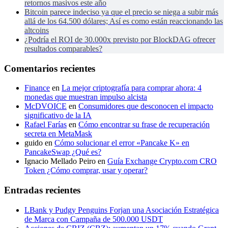
retornos masivos este año
Bitcoin parece indeciso ya que el precio se niega a subir más
allá de los 64.500 dólares; Así es como están reaccionando las
altcoins
¿Podría el ROI de 30.000x previsto por BlockDAG ofrecer
resultados comparables?
Comentarios recientes
Finance
en
La mejor criptografía para comprar ahora: 4
monedas que muestran impulso alcista
McDVOICE
en
Consumidores que desconocen el impacto
significativo de la IA
Rafael Farías
en
Cómo encontrar su frase de recuperación
secreta en MetaMask
guido
en
Cómo solucionar el error «Pancake K» en
PancakeSwap ¿Qué es?
Ignacio Mellado Peiro
en
Guía Exchange Crypto.com CRO
Token ¿Cómo comprar, usar y operar?
Entradas recientes
LBank y Pudgy Penguins Forjan una Asociación Estratégica
de Marca con Campaña de 500.000 USDT