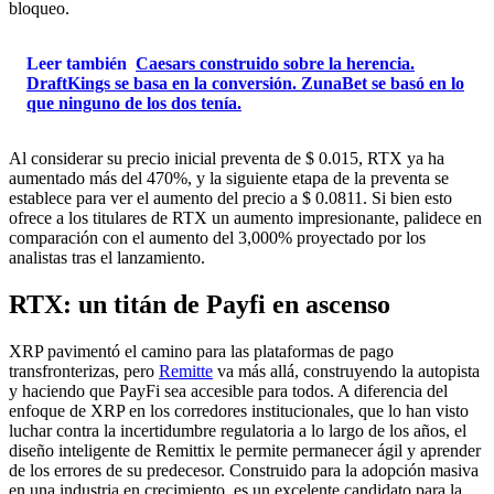
bloqueo.
Leer también
Caesars construido sobre la herencia.
DraftKings se basa en la conversión. ZunaBet se basó en lo
que ninguno de los dos tenía.
Al considerar su precio inicial preventa de $ 0.015, RTX ya ha
aumentado más del 470%, y la siguiente etapa de la preventa se
establece para ver el aumento del precio a $ 0.0811. Si bien esto
ofrece a los titulares de RTX un aumento impresionante, palidece en
comparación con el aumento del 3,000% proyectado por los
analistas tras el lanzamiento.
RTX: un titán de Payfi en ascenso
XRP pavimentó el camino para las plataformas de pago
transfronterizas, pero
Remitte
va más allá, construyendo la autopista
y haciendo que PayFi sea accesible para todos. A diferencia del
enfoque de XRP en los corredores institucionales, que lo han visto
luchar contra la incertidumbre regulatoria a lo largo de los años, el
diseño inteligente de Remittix le permite permanecer ágil y aprender
de los errores de su predecesor. Construido para la adopción masiva
en una industria en crecimiento, es un excelente candidato para la