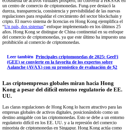
ecosistema de activos virtuales próspero, no convertir a HKSAR en
un centro de comercio de criptomonedas. Fung-yee destacó la
dureza, transparencia, consistencia y previsibilidad de las nuevas
regulaciones para respaldar el crecimiento del sector blockchain y
cripto. El nuevo sistema de licencias en Hong Kong ejemplifica el
“
Un país, dos sistemas
” enfoque implementado en los últimos 25
años. Hong Kong se distingue de China continental en su enfoque
del comercio de criptomonedas, ya que este último ha impuesto una
prohibición al comercio de criptomonedas.
Leer también
Principales criptomonedas de 2025: GeeFi
(GEE) se convierte en la favorita de los expertos sobre
Aalanche (AVAX) con su pronóstico de evaluación de $2
Las criptoempresas globales miran hacia Hong
Kong a pesar del difícil entorno regulatorio de EE.
UU.
Las claras regulaciones de Hong Kong lo hacen atractivo para las
empresas globales de activos digitales, posicionándolo como un
destino amigable con las criptomonedas. Esto se debe a un entorno
regulatorio difícil en los EE. UU. y a la represión del comercio
minorista de criptomonedas en Singapur. Hong Kong actúa como