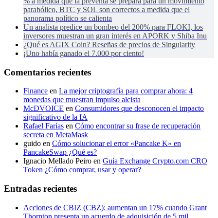
% a medida que la preventa se prepara para un movimiento
parabólico, BTC y SOL son correctos a medida que el
panorama político se calienta
Un analista predice un bombeo del 200% para FLOKI, los
inversores muestran un gran interés en APORK y Shiba Inu
¿Qué es AGIX Coin? Reseñas de precios de Singularity
¡Uno había ganado el 7.000 por ciento!
Comentarios recientes
Finance
en
La mejor criptografía para comprar ahora: 4
monedas que muestran impulso alcista
McDVOICE
en
Consumidores que desconocen el impacto
significativo de la IA
Rafael Farías
en
Cómo encontrar su frase de recuperación
secreta en MetaMask
guido
en
Cómo solucionar el error «Pancake K» en
PancakeSwap ¿Qué es?
Ignacio Mellado Peiro
en
Guía Exchange Crypto.com CRO
Token ¿Cómo comprar, usar y operar?
Entradas recientes
Acciones de CBIZ (CBZ): aumentan un 17% cuando Grant
Thornton presenta un acuerdo de adquisición de 5 mil