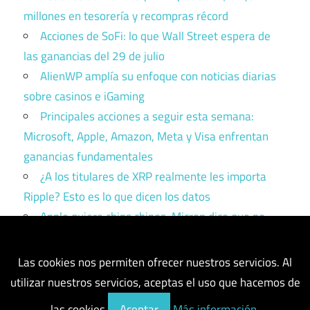
millones en tesorería y recompras récord
Acciones de SoFi: lo que Wall Street espera de
las ganancias del 29 de julio
AlienWP amplía su enfoque con noticias diarias
sobre casinos e iGaming
Principales acciones a seguir esta semana:
Microsoft, Apple, Amazon, Meta y Visa enfrentan
ganancias fundamentales
¿A los titulares de XRP realmente les importa
Ripple? Esto es lo que dicen los datos
Apple quiere chips chinos. Micron dice que no.
Trump tiene que elegir un bando.
Las cookies nos permiten ofrecer nuestros servicios. Al
utilizar nuestros servicios, aceptas el uso que hacemos de
las cookies.
Aceptar
Más información.