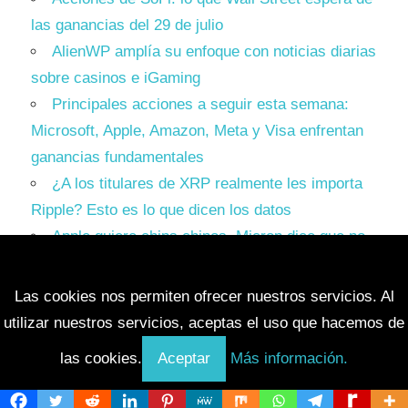
las ganancias del 29 de julio
AlienWP amplía su enfoque con noticias diarias
sobre casinos e iGaming
Principales acciones a seguir esta semana:
Microsoft, Apple, Amazon, Meta y Visa enfrentan
ganancias fundamentales
¿A los titulares de XRP realmente les importa
Ripple? Esto es lo que dicen los datos
Apple quiere chips chinos. Micron dice que no.
Trump tiene que elegir un bando.
Las cookies nos permiten ofrecer nuestros servicios. Al
utilizar nuestros servicios, aceptas el uso que hacemos de
las cookies.
Aceptar
Más información.
Tema para WordPress: Maxwell de ThemeZee.