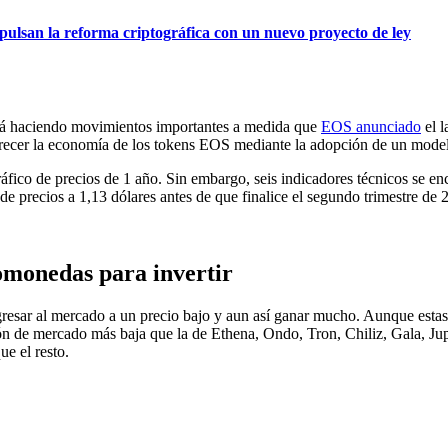
ulsan la reforma criptográfica con un nuevo proyecto de ley
tá haciendo movimientos importantes a medida que
EOS anunciado
el l
crecer la economía de los tokens EOS mediante la adopción de un modelo 
fico de precios de 1 año. Sin embargo, seis indicadores técnicos se e
e precios a 1,13 dólares antes de que finalice el segundo trimestre de 
tomonedas para invertir
esar al mercado a un precio bajo y aun así ganar mucho. Aunque estas
ón de mercado más baja que la de Ethena, Ondo, Tron, Chiliz, Gala, J
e el resto.