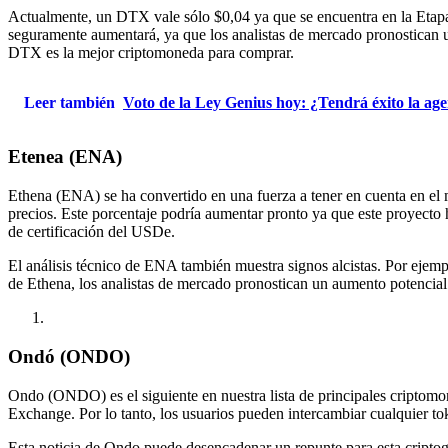
Actualmente, un DTX vale sólo $0,04 ya que se encuentra en la Etapa 
seguramente aumentará, ya que los analistas de mercado pronostican 
DTX es la mejor criptomoneda para comprar.
Leer también
Voto de la Ley Genius hoy: ¿Tendrá éxito la a
Etenea (ENA)
Ethena (ENA) se ha convertido en una fuerza a tener en cuenta en el
precios. Este porcentaje podría aumentar pronto ya que este proyecto 
de certificación del USDe.
El análisis técnico de ENA también muestra signos alcistas. Por ejempl
de Ethena, los analistas de mercado pronostican un aumento potencia
Ondó (ONDO)
Ondo (ONDO) es el siguiente en nuestra lista de principales criptom
Exchange. Por lo tanto, los usuarios pueden intercambiar cualquier
Esta noticia de Ondo puede desencadenar un repunte para esta cript