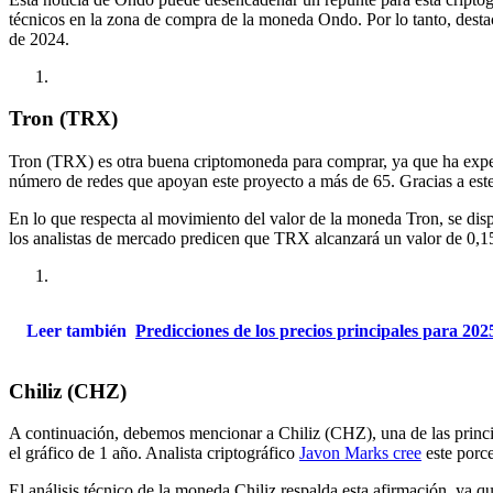
técnicos en la zona de compra de la moneda Ondo. Por lo tanto, desta
de 2024.
Tron (TRX)
Tron (TRX) es otra buena criptomoneda para comprar, ya que ha expe
número de redes que apoyan este proyecto a más de 65. Gracias a es
En lo que respecta al movimiento del valor de la moneda Tron, se dispa
los analistas de mercado predicen que TRX alcanzará un valor de 0,15 
Leer también
Predicciones de los precios principales para 20
Chiliz (CHZ)
A continuación, debemos mencionar a Chiliz (CHZ), una de las princ
el gráfico de 1 año. Analista criptográfico
Javon Marks cree
este porce
El análisis técnico de la moneda Chiliz respalda esta afirmación, ya 