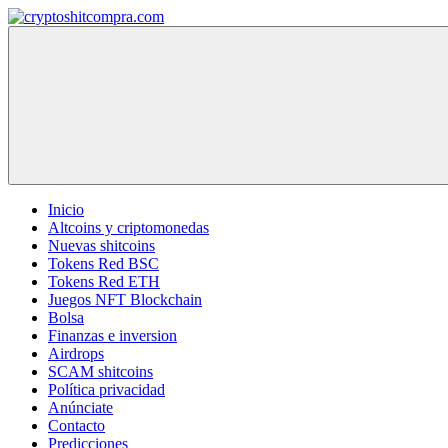
Saltar
al
cryptoshitcompra.com
contenido
Inicio
Altcoins y criptomonedas
Nuevas shitcoins
Tokens Red BSC
Tokens Red ETH
Juegos NFT Blockchain
Bolsa
Finanzas e inversion
Airdrops
SCAM shitcoins
Política privacidad
Anúnciate
Contacto
Predicciones