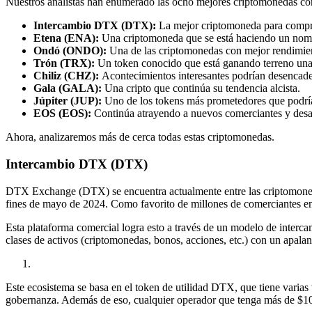
Nuestros analistas han enumerado las ocho mejores criptomonedas con
Intercambio DTX (DTX):
La mejor criptomoneda para compra
Etena (ENA):
Una criptomoneda que se está haciendo un nomb
Ondó (ONDO):
Una de las criptomonedas con mejor rendimient
Trón (TRX):
Un token conocido que está ganando terreno una
Chiliz (CHZ):
Acontecimientos interesantes podrían desencade
Gala (GALA):
Una cripto que continúa su tendencia alcista.
Júpiter (JUP):
Uno de los tokens más prometedores que podría
EOS (EOS):
Continúa atrayendo a nuevos comerciantes y desa
Ahora, analizaremos más de cerca todas estas criptomonedas.
Intercambio DTX (DTX)
DTX Exchange (DTX) se encuentra actualmente entre las criptomoned
fines de mayo de 2024. Como favorito de millones de comerciantes e
Esta plataforma comercial logra esto a través de un modelo de inter
clases de activos (criptomonedas, bonos, acciones, etc.) con un apal
Este ecosistema se basa en el token de utilidad DTX, que tiene varias 
gobernanza. Además de eso, cualquier operador que tenga más de $1