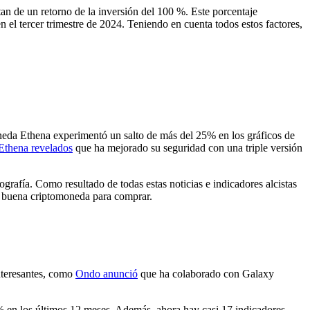
an de un retorno de la inversión del 100 %. Este porcentaje
l tercer trimestre de 2024. Teniendo en cuenta todos estos factores,
neda Ethena experimentó un salto de más del 25% en los gráficos de
Ethena revelados
que ha mejorado su seguridad con una triple versión
ografía. Como resultado de todas estas noticias e indicadores alcistas
a buena criptomoneda para comprar.
nteresantes, como
Ondo anunció
que ha colaborado con Galaxy
 en los últimos 12 meses. Además, ahora hay casi 17 indicadores