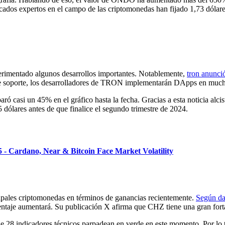
cados expertos en el campo de las criptomonedas han fijado 1,73 dólar
rimentado algunos desarrollos importantes. Notablemente,
tron anunci
te soporte, los desarrolladores de TRON implementarán DApps en much
ró casi un 45% en el gráfico hasta la fecha. Gracias a esta noticia alc
dólares antes de que finalice el segundo trimestre de 2024.
25 - Cardano, Near & Bitcoin Face Market Volatility
ipales criptomonedas en términos de ganancias recientemente.
Según da
ntaje aumentará. Su publicación X afirma que CHZ tiene una gran forta
que 28 indicadores técnicos parpadean en verde en este momento. Por lo t