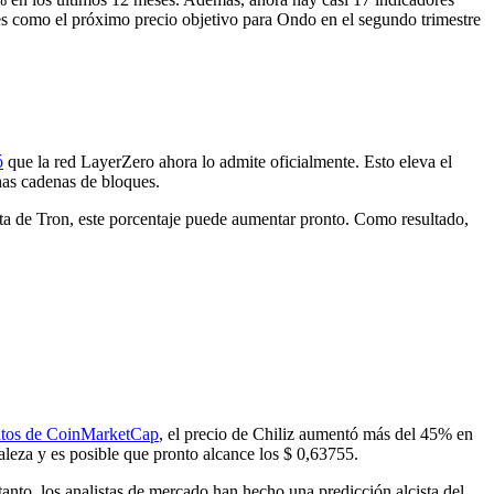
es como el próximo precio objetivo para Ondo en el segundo trimestre
ó
que la red LayerZero ahora lo admite oficialmente. Esto eleva el
as cadenas de bloques.
ista de Tron, este porcentaje puede aumentar pronto. Como resultado,
tos de CoinMarketCap
, el precio de Chiliz aumentó más del 45% en
leza y es posible que pronto alcance los $ 0,63755.
anto, los analistas de mercado han hecho una predicción alcista del