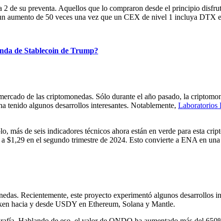
2 de su preventa. Aquellos que lo compraron desde el principio disfrut
un aumento de 50 veces una vez que un CEX de nivel 1 incluya DTX en e
genda de Stablecoin de Trump?
 mercado de las criptomonedas. Sólo durante el año pasado, la criptomo
ha tenido algunos desarrollos interesantes. Notablemente,
Laboratorios 
o, más de seis indicadores técnicos ahora están en verde para esta cript
l a $1,29 en el segundo trimestre de 2024. Esto convierte a ENA en un
onedas. Recientemente, este proyecto experimentó algunos desarrollos i
 token hacia y desde USDY en Ethereum, Solana y Mantle.
ografía. Hablando de eso, el valor de ONDO ha aumentado más del 650%