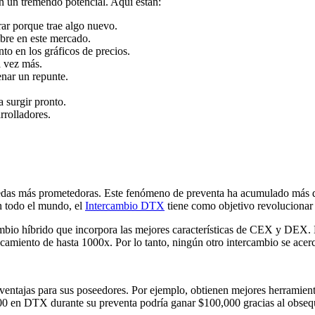
 un tremendo potencial. Aquí están:
r porque trae algo nuevo.
re en este mercado.
o en los gráficos de precios.
 vez más.
nar un repunte.
 surgir pronto.
rrolladores.
as más prometedoras. Este fenómeno de preventa ha acumulado más de $
n todo el mundo, el
Intercambio DTX
tiene como objetivo revolucionar 
cambio híbrido que incorpora las mejores características de CEX y DEX
ancamiento de hasta 1000x. Por lo tanto, ningún otro intercambio se ac
ventajas para sus poseedores. Por ejemplo, obtienen mejores herramienta
00 en DTX durante su preventa podría ganar $100,000 gracias al obse