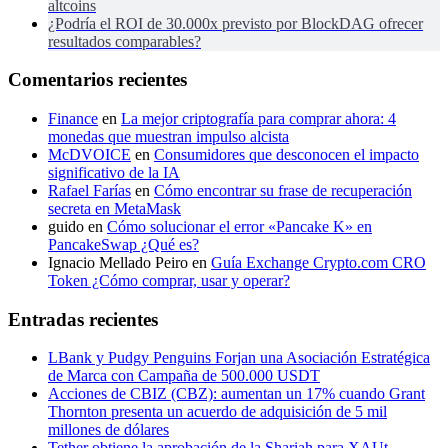
altcoins
¿Podría el ROI de 30.000x previsto por BlockDAG ofrecer
resultados comparables?
Comentarios recientes
Finance
en
La mejor criptografía para comprar ahora: 4
monedas que muestran impulso alcista
McDVOICE
en
Consumidores que desconocen el impacto
significativo de la IA
Rafael Farías
en
Cómo encontrar su frase de recuperación
secreta en MetaMask
guido
en
Cómo solucionar el error «Pancake K» en
PancakeSwap ¿Qué es?
Ignacio Mellado Peiro
en
Guía Exchange Crypto.com CRO
Token ¿Cómo comprar, usar y operar?
Entradas recientes
LBank y Pudgy Penguins Forjan una Asociación Estratégica
de Marca con Campaña de 500.000 USDT
Acciones de CBIZ (CBZ): aumentan un 17% cuando Grant
Thornton presenta un acuerdo de adquisición de 5 mil
millones de dólares
Tether obtiene la aprobación de la Shariah para XAUt