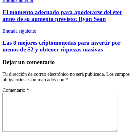
Navegación
Entrada anterior
de
El momento adecuado para apoderarse del éter
entradas
antes de su aumento previsto: Ryan Sean
Entrada siguiente
Las 8 mejores criptomonedas para invertir por
menos de $2 y obtener riquezas masivas
Dejar un comentario
Tu dirección de correo electrónico no será publicada.
Los campos
obligatorios están marcados con
*
Comentario
*