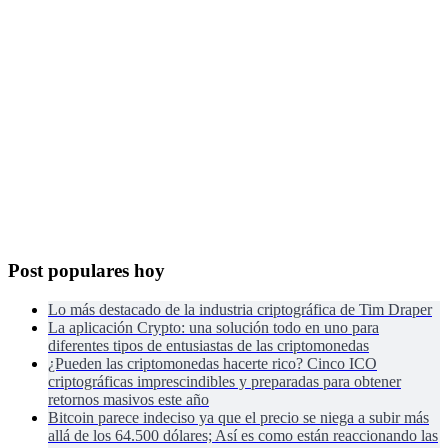
Post populares hoy
Lo más destacado de la industria criptográfica de Tim Draper
La aplicación Crypto: una solución todo en uno para
diferentes tipos de entusiastas de las criptomonedas
¿Pueden las criptomonedas hacerte rico? Cinco ICO
criptográficas imprescindibles y preparadas para obtener
retornos masivos este año
Bitcoin parece indeciso ya que el precio se niega a subir más
allá de los 64.500 dólares; Así es como están reaccionando las