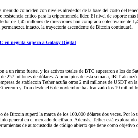
 a menudo coinciden con niveles alrededor de la base del costo del tene
 resistencia crítico para la criptomoneda líder. El nivel de soporte más
rededor de 1,45 millones de direcciones han comprado colectivamente 1,
permanezca intacto, la trayectoria ascendente de Bitcoin continuará.
en negrita supera a Galaxy Digital
on a un ritmo fuerte, y los activos totales de BTC superaron a los de Sa
de 257 millones de dólares. A principios de esta semana, IBIT alcanzó 
empresa de stablecoin Tether acuña otros 2 mil millones de USDT en la
Ethereum y Tron desde el 6 de noviembre ha alcanzado los 19 mil millon
io de Bitcoin superó la marca de los 100.000 dólares dos veces. Por lo t
nio general en el mercado de cifrado. Además, Tether está explorando 
mientas de autocustodia de código abierto que tiene como objetivo capa