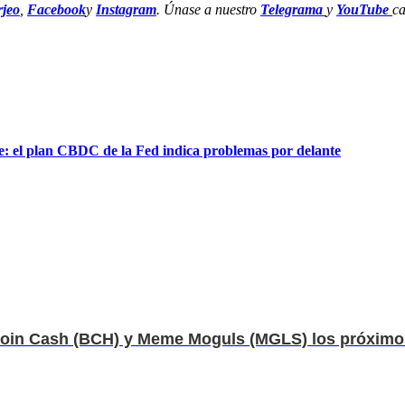
jeo
,
Facebook
y
Instagram
. Únase a nuestro
Telegrama
y
YouTube
ca
te: el plan CBDC de la Fed indica problemas por delante
coin Cash (BCH) y Meme Moguls (MGLS) los próximos