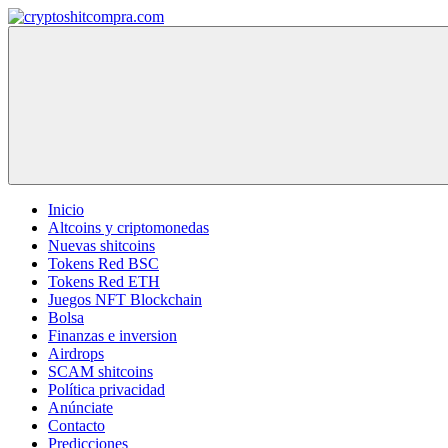
Saltar
al
cryptoshitcompra.com
contenido
Inicio
Altcoins y criptomonedas
Nuevas shitcoins
Tokens Red BSC
Tokens Red ETH
Juegos NFT Blockchain
Bolsa
Finanzas e inversion
Airdrops
SCAM shitcoins
Política privacidad
Anúnciate
Contacto
Predicciones