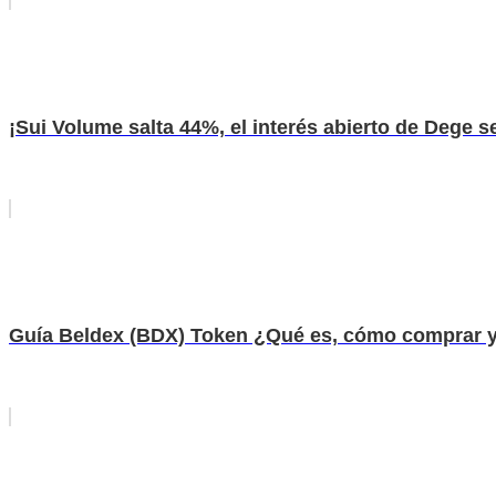
¡Sui Volume salta 44%, el interés abierto de Dege s
Guía Beldex (BDX) Token ¿Qué es, cómo comprar y