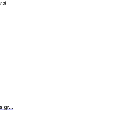
nal
 gr...