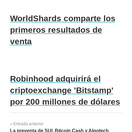
WorldShards comparte los
primeros resultados de
venta
Robinhood adquirirá el
criptoexchange 'Bitstamp'
por 200 millones de dólares
Entrada anterior
Navegación
La preventa de SUI, Bitcoin Cash y Algotech