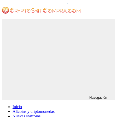
Saltar
al
contenido
cryptoshitcompra.com
Navegación
Inicio
Altcoins y criptomonedas
Nuevas shitcoins