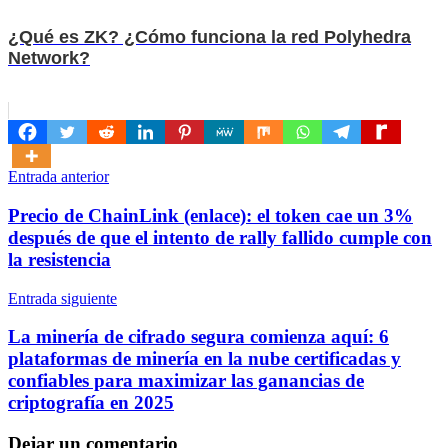
¿Qué es ZK? ¿Cómo funciona la red Polyhedra
Network?
Navegación
Entrada anterior
de
Precio de ChainLink (enlace): el token cae un 3%
entradas
después de que el intento de rally fallido cumple con
la resistencia
Entrada siguiente
La minería de cifrado segura comienza aquí: 6
plataformas de minería en la nube certificadas y
confiables para maximizar las ganancias de
criptografía en 2025
Dejar un comentario