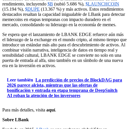
rendimiento, incluyendo
$B
(subió 5.686 %),
$LAUNCHCOIN
(15.194 %),
$DUPE
(13.367 %) y más activos. Estos rendimientos
destacados resaltan la capacidad inigualable de LBank para detectar
memecoins en etapas tempranas con impacto duradero en el
mercado, consolidando su liderazgo en la economía de memes.
Se espera que el lanzamiento de LBANK EDGE refuerce aún más
el liderazgo de la exchange en el mundo cripto, al mismo tiempo que
introduce un estándar más alto para el descubrimiento de activos. Al
combinar visión narrativa, inteligencia de datos en tiempo real y
sensibilidad cultural, LBANK EDGE se convierte no solo en una
puerta de entrada al alfa, sino también en un símbolo de una nueva
era en la inversión en activos.
Leer también
La predicción de precios de BlockDAG para
2026 parece alcista, mientras que las ofertas de
bonificación y entrada en etapa temprana de DeepSnitch
AI roban la atención de los inversores
Para más detalles, visita
aquí
.
Sobre LBank