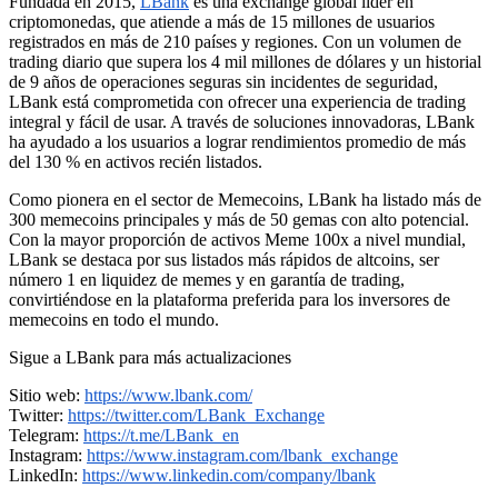
Fundada en 2015,
LBank
es una exchange global líder en
criptomonedas, que atiende a más de 15 millones de usuarios
registrados en más de 210 países y regiones. Con un volumen de
trading diario que supera los 4 mil millones de dólares y un historial
de 9 años de operaciones seguras sin incidentes de seguridad,
LBank está comprometida con ofrecer una experiencia de trading
integral y fácil de usar. A través de soluciones innovadoras, LBank
ha ayudado a los usuarios a lograr rendimientos promedio de más
del 130 % en activos recién listados.
Como pionera en el sector de Memecoins, LBank ha listado más de
300 memecoins principales y más de 50 gemas con alto potencial.
Con la mayor proporción de activos Meme 100x a nivel mundial,
LBank se destaca por sus listados más rápidos de altcoins, ser
número 1 en liquidez de memes y en garantía de trading,
convirtiéndose en la plataforma preferida para los inversores de
memecoins en todo el mundo.
Sigue a LBank para más actualizaciones
Sitio web:
https://www.lbank.com/
Twitter:
https://twitter.com/LBank_Exchange
Telegram:
https://t.me/LBank_en
Instagram:
https://www.instagram.com/lbank_exchange
LinkedIn:
https://www.linkedin.com/company/lbank