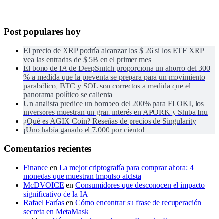
Post populares hoy
El precio de XRP podría alcanzar los $ 26 si los ETF XRP
vea las entradas de $ 5B en el primer mes
El bono de IA de DeepSnitch proporciona un ahorro del 300
% a medida que la preventa se prepara para un movimiento
parabólico, BTC y SOL son correctos a medida que el
panorama político se calienta
Un analista predice un bombeo del 200% para FLOKI, los
inversores muestran un gran interés en APORK y Shiba Inu
¿Qué es AGIX Coin? Reseñas de precios de Singularity
¡Uno había ganado el 7.000 por ciento!
Comentarios recientes
Finance
en
La mejor criptografía para comprar ahora: 4
monedas que muestran impulso alcista
McDVOICE
en
Consumidores que desconocen el impacto
significativo de la IA
Rafael Farías
en
Cómo encontrar su frase de recuperación
secreta en MetaMask