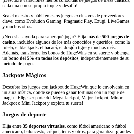
¡Descubre variaciones menos conocidas de juegos de mesa clásicos,
cada una con su propio toque y desafío!
Sea el maestro y hábil en estos juegos exclusivos de proveedores
clave, como Evolution Gaming, Pragmatic Play, Ezugi, LiveGames
y muchos otros.
¿Necesitas ayuda para saber qué jugar? Elija más de
500 juegos de
casino,
incluidos algunos de los más conocidos y queridos, como la
ruleta, el blackjack, el bacará, el dragón tigre y muchos más.
Además, transforme los bonos de HugeWins en su suerte y obtenga
un
bono del 5% en todos los depósitos
, independientemente de su
método de pago.
Jackpots Mágicos
Descubra los juegos con jackpot de HugeWin que lo envolverán en
un aura mística, donde se pueden ganar fortunas con un toque de
magia. ¡Elige ser parte del Mega Jackpot, Major Jackpot, Minor
Jackpot o Mini Jackpot y explota tu suerte!
Juegos de deporte
Elija entre
35 deportes virtuales,
como fútbol americano o fútbol
americano, baloncesto, críquet, tenis y otros, para garantizar grandes