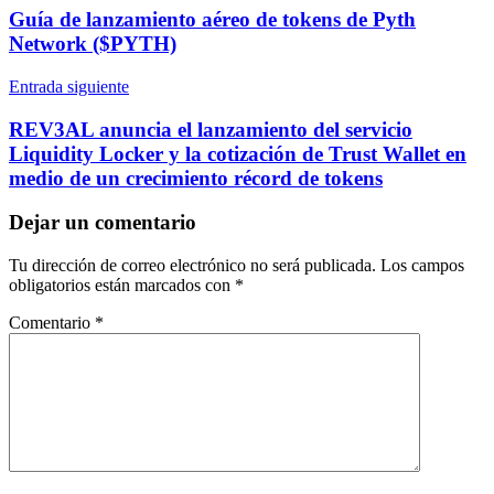
de
Guía de lanzamiento aéreo de tokens de Pyth
entradas
Network ($PYTH)
Entrada siguiente
REV3AL anuncia el lanzamiento del servicio
Liquidity Locker y la cotización de Trust Wallet en
medio de un crecimiento récord de tokens
Dejar un comentario
Tu dirección de correo electrónico no será publicada.
Los campos
obligatorios están marcados con
*
Comentario
*