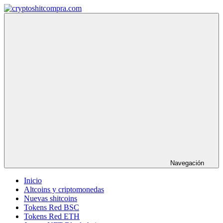
Saltar
al
cryptoshitcompra.com
contenido
Navegación
Inicio
Altcoins y criptomonedas
Nuevas shitcoins
Tokens Red BSC
Tokens Red ETH