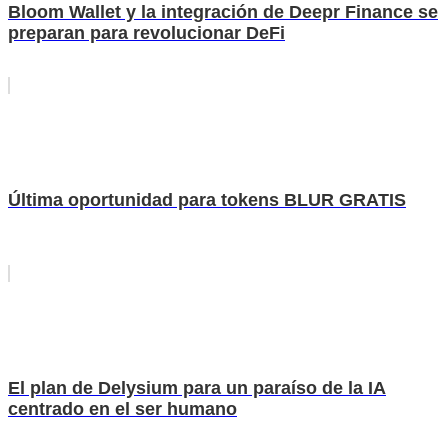
Bloom Wallet y la integración de Deepr Finance se
preparan para revolucionar DeFi
Última oportunidad para tokens BLUR GRATIS
El plan de Delysium para un paraíso de la IA
centrado en el ser humano