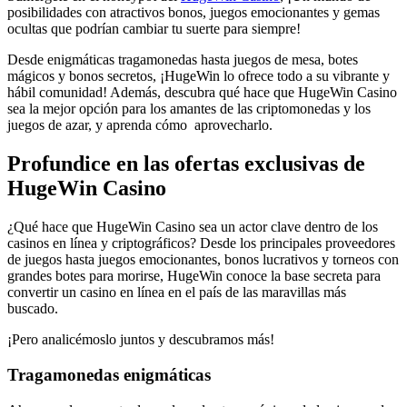
posibilidades con atractivos bonos, juegos emocionantes y gemas
ocultas que podrían cambiar tu suerte para siempre!
Desde enigmáticas tragamonedas hasta juegos de mesa, botes
mágicos y bonos secretos, ¡HugeWin lo ofrece todo a su vibrante y
hábil comunidad! Además, descubra qué hace que HugeWin Casino
sea la mejor opción para los amantes de las criptomonedas y los
juegos de azar, y aprenda cómo aprovecharlo.
Profundice en las ofertas exclusivas de
HugeWin Casino
¿Qué hace que HugeWin Casino sea un actor clave dentro de los
casinos en línea y criptográficos? Desde los principales proveedores
de juegos hasta juegos emocionantes, bonos lucrativos y torneos con
grandes botes para morirse, HugeWin conoce la base secreta para
convertir un casino en línea en el país de las maravillas más
buscado.
¡Pero analicémoslo juntos y descubramos más!
Tragamonedas enigmáticas