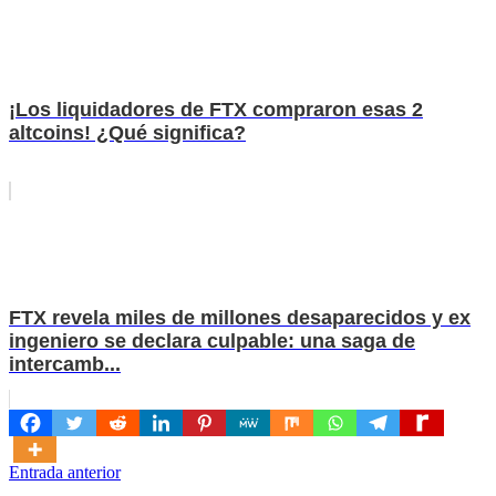
¡Los liquidadores de FTX compraron esas 2
altcoins! ¿Qué significa?
FTX revela miles de millones desaparecidos y ex
ingeniero se declara culpable: una saga de
intercamb...
Navegación
Entrada anterior