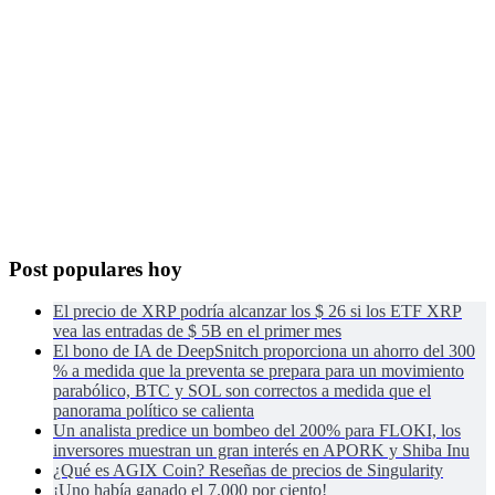
Post populares hoy
El precio de XRP podría alcanzar los $ 26 si los ETF XRP
vea las entradas de $ 5B en el primer mes
El bono de IA de DeepSnitch proporciona un ahorro del 300
% a medida que la preventa se prepara para un movimiento
parabólico, BTC y SOL son correctos a medida que el
panorama político se calienta
Un analista predice un bombeo del 200% para FLOKI, los
inversores muestran un gran interés en APORK y Shiba Inu
¿Qué es AGIX Coin? Reseñas de precios de Singularity
¡Uno había ganado el 7.000 por ciento!