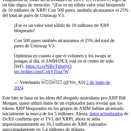
un hito digno de mención: “¡Ese es un sólido valor total bloqueado
de 10 millones de XRP! Con 500 pares, también alcanzamos el 25%
del total de pares de Uniswap V3.
¡Ese es un valor total sólido de 10 millones de XRP
bloqueado!
Con 500 pares también alcanzamos el 25% del total de
pares de Uniswap V3.
Optimista en cuanto a que el volumen y los swaps se
pongan al día, el AMM/DEX está en el centro de todo
DeFi.
https://t.co/NBvTghsfyO
pic.twitter.com/CxhVI5oa7W
— Veterinario
(@Vet_X0)
2 de junio de
2024
Este hito se basa en las ideas del abogado australiano pro-XRP Bill
Morgan, quien utilizó datos de un explorador para revelar que los
tokens XRP bloqueados en los grupos de AMM habían alcanzado
inicialmente la marca de los 5 millones. Ahora,
datos actualizados
de
DeXfi confirma que el TVL del XRPL ahora se sitúa
impresionantemente en 10,3 millones de XRP, valorados
aproximadamente en 5,4 millones de dólares.