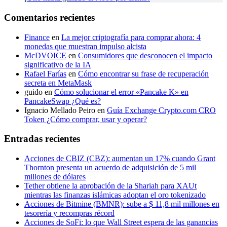
Comentarios recientes
Finance
en
La mejor criptografía para comprar ahora: 4
monedas que muestran impulso alcista
McDVOICE
en
Consumidores que desconocen el impacto
significativo de la IA
Rafael Farías
en
Cómo encontrar su frase de recuperación
secreta en MetaMask
guido
en
Cómo solucionar el error «Pancake K» en
PancakeSwap ¿Qué es?
Ignacio Mellado Peiro
en
Guía Exchange Crypto.com CRO
Token ¿Cómo comprar, usar y operar?
Entradas recientes
Acciones de CBIZ (CBZ): aumentan un 17% cuando Grant
Thornton presenta un acuerdo de adquisición de 5 mil
millones de dólares
Tether obtiene la aprobación de la Shariah para XAUt
mientras las finanzas islámicas adoptan el oro tokenizado
Acciones de Bitmine (BMNR): sube a $ 11,8 mil millones en
tesorería y recompras récord
Acciones de SoFi: lo que Wall Street espera de las ganancias