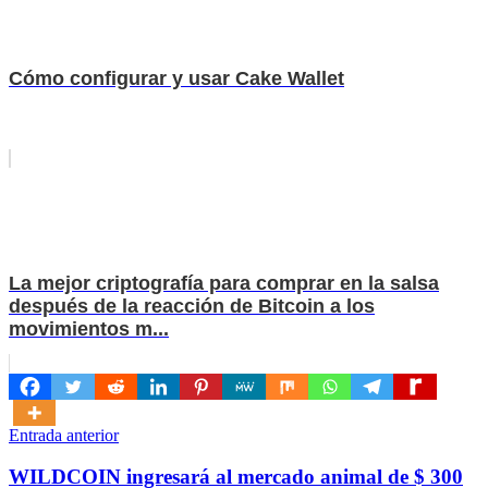
Cómo configurar y usar Cake Wallet
La mejor criptografía para comprar en la salsa
después de la reacción de Bitcoin a los
movimientos m...
Navegación
Entrada anterior
de
WILDCOIN ingresará al mercado animal de $ 300