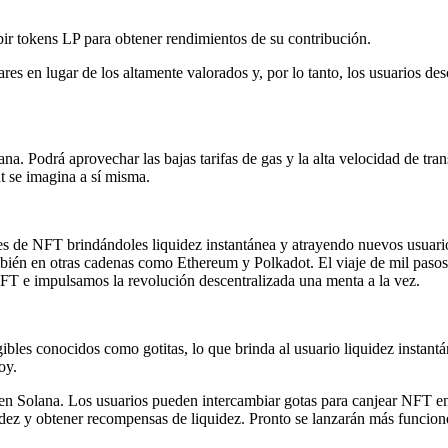
ir tokens LP para obtener rendimientos de su contribución.
ares en lugar de los altamente valorados y, por lo tanto, los usuarios d
na. Podrá aprovechar las bajas tarifas de gas y la alta velocidad de tra
t se imagina a sí misma.
ares de NFT brindándoles liquidez instantánea y atrayendo nuevos usuar
mbién en otras cadenas como Ethereum y Polkadot. El viaje de mil pasos 
FT e impulsamos la revolución descentralizada una menta a la vez.
bles conocidos como gotitas, lo que brinda al usuario liquidez instantá
oy.
n Solana. Los usuarios pueden intercambiar gotas para canjear NFT e
idez y obtener recompensas de liquidez. Pronto se lanzarán más funcio