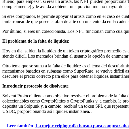
Bueno, para empezar, si eres un artista, las NFT pueden proporcionart
completamente) y le ayuda a obtener una porción mucho mayor de las
Si eres comprador, te permite apoyar al artista como en el caso de cua
fanfarronear de que posee la obra de arte con una entrada en la cadena
Por último, si eres un coleccionista. Los NFT funcionan como cualqui
El problema de la falta de liquidez
Hoy en día, si bien la liquidez de un token criptográfico promedio es 
siendo difícil. Los mercados brindan al usuario la opción de enumerar
Otro tema que se suma a la falta de liquidez es el tema del descubri
mecanismos basados ​​en subastas como SuperRare, se vuelve difícil a
descubre el precio correcto para ellos para obtener liquidez instantáne
Introducir protocolo de disolvente
Solvent Protocol tiene como objetivo resolver el problema de la falta
coleccionables como CryptoKitties o CryptoPunks y, a cambio, le pro
deposita un Solpunk y, a cambio, recibirá un token SPL que repre
USDC, proporcionando así liquidez instantánea. .
Leer también
La mejor criptografía barata para comprar aho