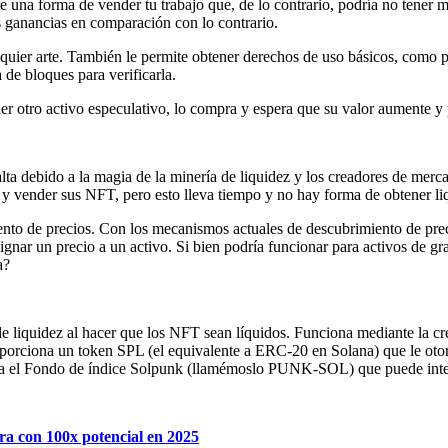
e una forma de vender tu trabajo que, de lo contrario, podría no tener 
 ganancias en comparación con lo contrario.
lquier arte. También le permite obtener derechos de uso básicos, como pu
 de bloques para verificarla.
er otro activo especulativo, lo compra y espera que su valor aumente y
alta debido a la magia de la minería de liquidez y los creadores de merc
 y vender sus NFT, pero esto lleva tiempo y no hay forma de obtener liq
miento de precios. Con los mecanismos actuales de descubrimiento de pr
signar un precio a un activo. Si bien podría funcionar para activos de
a?
 de liquidez al hacer que los NFT sean líquidos. Funciona mediante la c
porciona un token SPL (el equivalente a ERC-20 en Solana) que le otorg
senta el Fondo de índice Solpunk (llamémoslo PUNK-SOL) que puede i
ra con 100x potencial en 2025