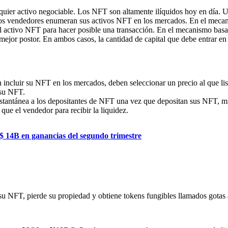
ualquier activo negociable. Los NFT son altamente ilíquidos hoy en día.
 los vendedores enumeran sus activos NFT en los mercados. En el mecan
el activo NFT para hacer posible una transacción. En el mecanismo basad
mejor postor. En ambos casos, la cantidad de capital que debe entrar en 
en incluir su NFT en los mercados, deben seleccionar un precio al que li
 su NFT.
stantánea a los depositantes de NFT una vez que depositan sus NFT, mi
ue el vendedor para recibir la liquidez.
s $ 14B en ganancias del segundo trimestre
u NFT, pierde su propiedad y obtiene tokens fungibles llamados gotas