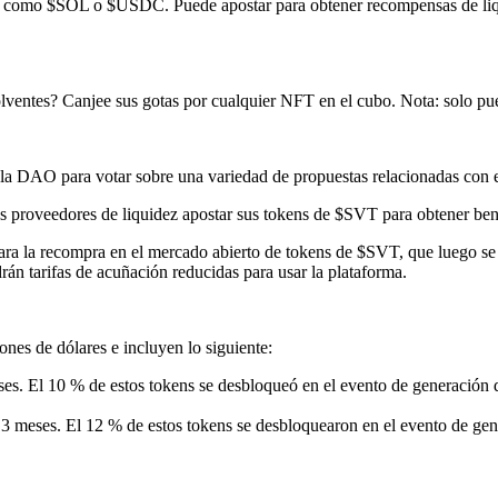
a como $SOL o $USDC. Puede apostar para obtener recompensas de liqui
olventes? Canjee sus gotas por cualquier NFT en el cubo. Nota: solo pu
 la DAO para votar sobre una variedad de propuestas relacionadas con e
os proveedores de liquidez apostar sus tokens de $SVT para obtener bene
 para la recompra en el mercado abierto de tokens de $SVT, que luego se 
án tarifas de acuñación reducidas para usar la plataforma.
nes de dólares e incluyen lo siguiente:
eses. El 10 % de estos tokens se desbloqueó en el evento de generación
e 3 meses. El 12 % de estos tokens se desbloquearon en el evento de ge