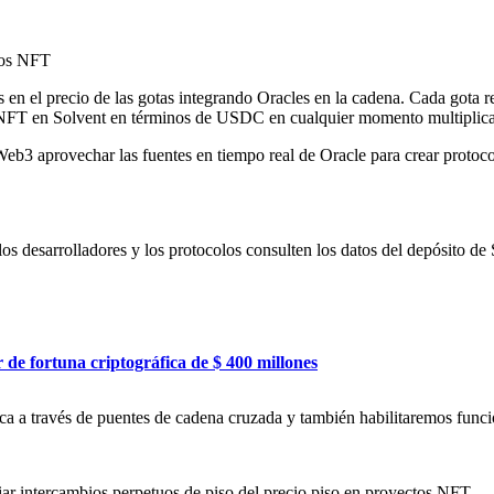
imos NFT
s en el precio de las gotas integrando Oracles en la cadena. Cada gota 
NFT en Solvent en términos de USDC en cualquier momento multiplicando
 Web3 aprovechar las fuentes en tiempo real de Oracle para crear protoc
 desarrolladores y los protocolos consulten los datos del depósito de 
 de fortuna criptográfica de $ 400 millones
 a través de puentes de cadena cruzada y también habilitaremos funci
iar intercambios perpetuos de piso del precio piso en proyectos NFT.