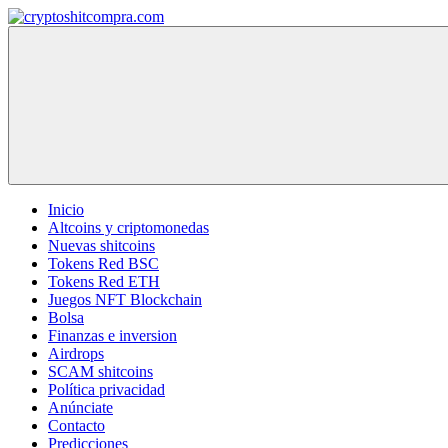
Saltar
al
cryptoshitcompra.com
contenido
Inicio
Altcoins y criptomonedas
Nuevas shitcoins
Tokens Red BSC
Tokens Red ETH
Juegos NFT Blockchain
Bolsa
Finanzas e inversion
Airdrops
SCAM shitcoins
Política privacidad
Anúnciate
Contacto
Predicciones