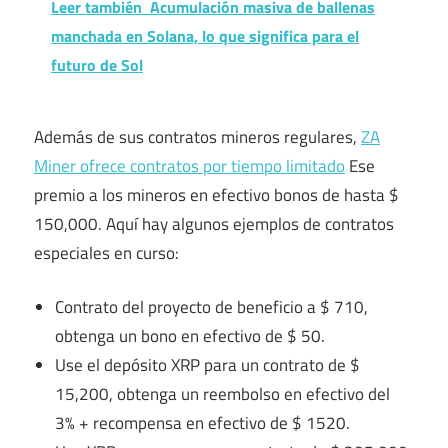
Leer también
Acumulación masiva de ballenas
manchada en Solana, lo que significa para el
futuro de Sol
Además de sus contratos mineros regulares,
ZA
Miner ofrece contratos por tiempo limitado
Ese
premio a los mineros en efectivo bonos de hasta $
150,000. Aquí hay algunos ejemplos de contratos
especiales en curso:
Contrato del proyecto de beneficio a $ 710,
obtenga un bono en efectivo de $ 50.
Use el depósito XRP para un contrato de $
15,200, obtenga un reembolso en efectivo del
3% + recompensa en efectivo de $ 1520.