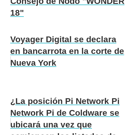
Consejo de Nodo "WONDER
18"
Voyager Digital se declara
en bancarrota en la corte de
Nueva York
¿La posición Pi Network Pi
Network Pi de Coldware se
ubicará una vez que