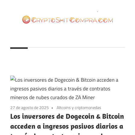
Saltar
al
contenido
cryptoshitcompra.com
27 de agosto de 2025
Altcoins y criptomonedas
Los inversores de Dogecoin & Bitcoin
acceden a ingresos pasivos diarios a