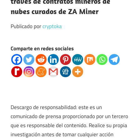
través de contratos mineros de
nubes curados de ZA Miner
Publicado por
cryptoka
Comparte en redes sociales
Descargo de responsabilidad: este es un
comunicado de prensa proporcionado por un tercero
que es responsable del contenido. Realice su propia
investigación antes de tomar cualquier acción