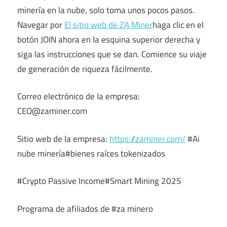
minería en la nube, solo toma unos pocos pasos.
Navegar por
El sitio web de ZA Miner
haga clic en el
botón JOIN ahora en la esquina superior derecha y
siga las instrucciones que se dan. Comience su viaje
de generación de riqueza fácilmente.
Correo electrónico de la empresa:
CEO@zaminer.com
Sitio web de la empresa:
https://zaminer.com/
#Ai
nube minería#bienes raíces tokenizados
#Crypto Passive Income#Smart Mining 2025
Programa de afiliados de #za minero