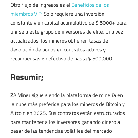
Otro flujo de ingresos es el
Beneficios de los
miembros VIP
. Solo requiere una inversión
constante y un capital acumulativo de $ 5000+ para
unirse a este grupo de inversores de élite. Una vez
actualizados, los mineros obtienen tasas de
devolución de bonos en contratos activos y
recompensas en efectivo de hasta $ 500,000.
Resumir;
ZA Miner sigue siendo la plataforma de minería en
la nube más preferida para los mineros de Bitcoin y
Altcoin en 2025. Sus contratos están estructurados
para mantener a los inversores ganando dinero a
pesar de las tendencias volátiles del mercado