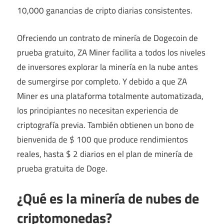
10,000 ganancias de cripto diarias consistentes.
Ofreciendo un contrato de minería de Dogecoin de
prueba gratuito, ZA Miner facilita a todos los niveles
de inversores explorar la minería en la nube antes
de sumergirse por completo. Y debido a que ZA
Miner es una plataforma totalmente automatizada,
los principiantes no necesitan experiencia de
criptografía previa. También obtienen un bono de
bienvenida de $ 100 que produce rendimientos
reales, hasta $ 2 diarios en el plan de minería de
prueba gratuita de Doge.
¿Qué es la minería de nubes de
criptomonedas?