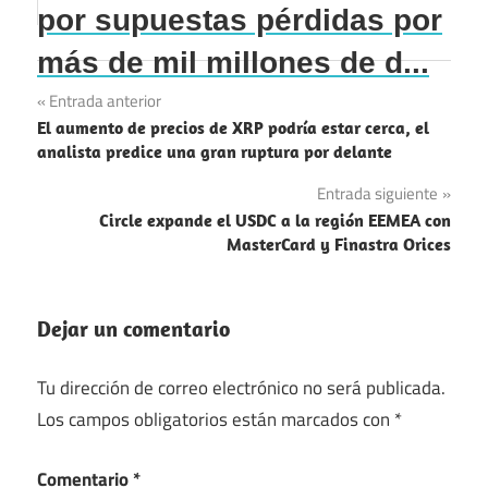
por supuestas pérdidas por
más de mil millones de d...
Navegación
Entrada anterior
El aumento de precios de XRP podría estar cerca, el
de
analista predice una gran ruptura por delante
entradas
Entrada siguiente
Circle expande el USDC a la región EEMEA con
MasterCard y Finastra Orices
Dejar un comentario
Tu dirección de correo electrónico no será publicada.
Los campos obligatorios están marcados con
*
Comentario
*