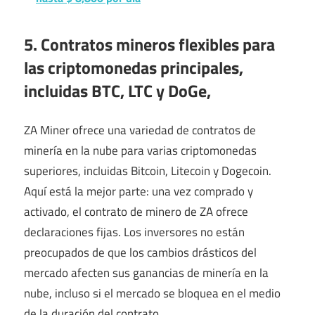
5. Contratos mineros flexibles para
las criptomonedas principales,
incluidas BTC, LTC y DoGe,
ZA Miner ofrece una variedad de contratos de
minería en la nube para varias criptomonedas
superiores, incluidas Bitcoin, Litecoin y Dogecoin.
Aquí está la mejor parte: una vez comprado y
activado, el contrato de minero de ZA ofrece
declaraciones fijas. Los inversores no están
preocupados de que los cambios drásticos del
mercado afecten sus ganancias de minería en la
nube, incluso si el mercado se bloquea en el medio
de la duración del contrato.