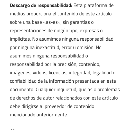
Descargo de responsabilidad:
Esta plataforma de
medios proporciona el contenido de este artículo
sobre una base «as-es», sin garantías o
representaciones de ningún tipo, expresas o
implícitas. No asumimos ninguna responsabilidad
por ninguna inexactitud, error u omisión. No
asumimos ninguna responsabilidad o
responsabilidad por la precisión, contenido,
imágenes, videos, licencias, integridad, legalidad o
confiabilidad de la información presentada en este
documento. Cualquier inquietud, quejas o problemas
de derechos de autor relacionados con este artículo
debe dirigirse al proveedor de contenido
mencionado anteriormente.