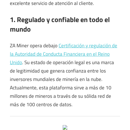
excelente servicio de atención al cliente.
1. Regulado y confiable en todo el
mundo
ZA Miner opera debajo
Certificación y regulación de
la Autoridad de Conducta Financiera en el Reino
Unido
. Su estado de operación legal es una marca
de legitimidad que genera confianza entre los
inversores mundiales de minería en la nube.
Actualmente, esta plataforma sirve a más de 10
millones de mineros a través de su sólida red de
más de 100 centros de datos.