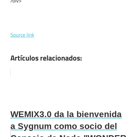
/div>
Source link
Artículos relacionados:
WEMIX3.0 da la bienvenida
a Sygnum como socio del