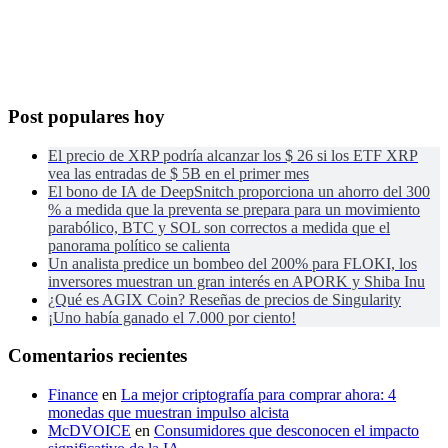
Post populares hoy
El precio de XRP podría alcanzar los $ 26 si los ETF XRP
vea las entradas de $ 5B en el primer mes
El bono de IA de DeepSnitch proporciona un ahorro del 300
% a medida que la preventa se prepara para un movimiento
parabólico, BTC y SOL son correctos a medida que el
panorama político se calienta
Un analista predice un bombeo del 200% para FLOKI, los
inversores muestran un gran interés en APORK y Shiba Inu
¿Qué es AGIX Coin? Reseñas de precios de Singularity
¡Uno había ganado el 7.000 por ciento!
Comentarios recientes
Finance
en
La mejor criptografía para comprar ahora: 4
monedas que muestran impulso alcista
McDVOICE
en
Consumidores que desconocen el impacto