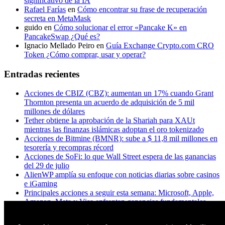
significativo de la IA
Rafael Farías
en
Cómo encontrar su frase de recuperación
secreta en MetaMask
guido
en
Cómo solucionar el error «Pancake K» en
PancakeSwap ¿Qué es?
Ignacio Mellado Peiro
en
Guía Exchange Crypto.com CRO
Token ¿Cómo comprar, usar y operar?
Entradas recientes
Acciones de CBIZ (CBZ): aumentan un 17% cuando Grant
Thornton presenta un acuerdo de adquisición de 5 mil
millones de dólares
Tether obtiene la aprobación de la Shariah para XAUt
mientras las finanzas islámicas adoptan el oro tokenizado
Acciones de Bitmine (BMNR): sube a $ 11,8 mil millones en
tesorería y recompras récord
Acciones de SoFi: lo que Wall Street espera de las ganancias
del 29 de julio
AlienWP amplía su enfoque con noticias diarias sobre casinos
e iGaming
Principales acciones a seguir esta semana: Microsoft, Apple,
Amazon, Meta y Visa enfrentan ganancias fundamentales
¿A los titulares de XRP realmente les importa Ripple? Esto es
lo que dicen los datos