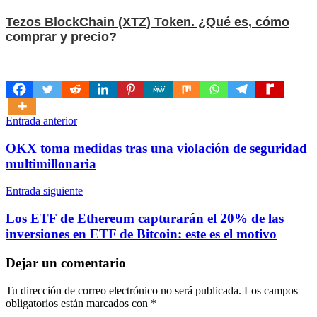
Tezos BlockChain (XTZ) Token. ¿Qué es, cómo
comprar y precio?
Navegación
Entrada anterior
de
OKX toma medidas tras una violación de seguridad
entradas
multimillonaria
Entrada siguiente
Los ETF de Ethereum capturarán el 20% de las
inversiones en ETF de Bitcoin: este es el motivo
Dejar un comentario
Tu dirección de correo electrónico no será publicada.
Los campos
obligatorios están marcados con
*