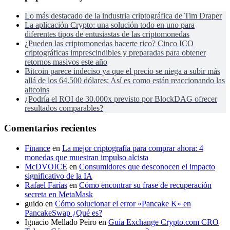
Lo más destacado de la industria criptográfica de Tim Draper
La aplicación Crypto: una solución todo en uno para
diferentes tipos de entusiastas de las criptomonedas
¿Pueden las criptomonedas hacerte rico? Cinco ICO
criptográficas imprescindibles y preparadas para obtener
retornos masivos este año
Bitcoin parece indeciso ya que el precio se niega a subir más
allá de los 64.500 dólares; Así es como están reaccionando las
altcoins
¿Podría el ROI de 30.000x previsto por BlockDAG ofrecer
resultados comparables?
Comentarios recientes
Finance
en
La mejor criptografía para comprar ahora: 4
monedas que muestran impulso alcista
McDVOICE
en
Consumidores que desconocen el impacto
significativo de la IA
Rafael Farías
en
Cómo encontrar su frase de recuperación
secreta en MetaMask
guido
en
Cómo solucionar el error «Pancake K» en
PancakeSwap ¿Qué es?
Ignacio Mellado Peiro
en
Guía Exchange Crypto.com CRO