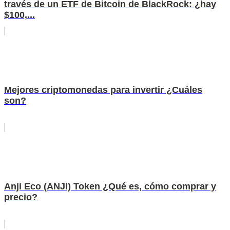
través de un ETF de Bitcoin de BlackRock: ¿hay
$100,...
Mejores criptomonedas para invertir ¿Cuáles
son?
Anji Eco (ANJI) Token ¿Qué es, cómo comprar y
precio?