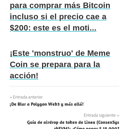
para comprar más Bitcoin
incluso si el precio cae a
$200: este es el moti...
¡Este 'monstruo' de Meme
Coin se prepara para la
acción!
Navegación
Entrada anterior
¡De Blur a Polygon Web3 y más allá!
de
Entrada siguiente
entradas
Guía de airdrop de token de Linea (ConsenSys
zkEVM): ¿Cómo ganar $ 15,000?