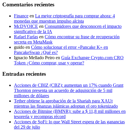
Comentarios recientes
Finance
en
La mejor criptografía para comprar ahora: 4
monedas que muestran impulso alcista
McDVOICE
en
Consumidores que desconocen el impacto
significativo de la IA
Rafael Farías
en
Cómo encontrar su frase de recuperación
secreta en MetaMask
guido
en
Cómo solucionar el error «Pancake K» en
PancakeSwap ¿Qué es?
Ignacio Mellado Peiro
en
Guía Exchange Crypto.com CRO
Token ¿Cómo comprar, usar y operar?
Entradas recientes
Acciones de CBIZ (CBZ): aumentan un 17% cuando Grant
Thornton presenta un acuerdo de adquisición de 5 mil
millones de dólares
Tether obtiene la aprobación de la Shariah para XAUt
mientras las finanzas islámicas adoptan el oro tokenizado
Acciones de Bitmine (BMNR): sube a $ 11,8 mil millones en
tesorería y recompras récord
Acciones de SoFi: lo que Wall Street espera de las ganancias
del 29 de julio