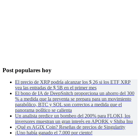
Post populares hoy
El precio de XRP podría alcanzar los $ 26 si los ETF XRP
vea las entradas de $ 5B en el primer mes
El bono de IA de DeepSnitch proporciona un ahorro del 300
% a medida que la preventa se prepara para un movimiento
parabólico, BTC y SOL son correctos a medida que el
panorama político se calienta
Un analista predice un bombeo del 200% para FLOKI, los
inversores muestran un gran interés en APORK y Shiba Inu
¿Qué es AGIX Coin? Reseñas de precios de Singularity
¡Uno había ganado el 7.000 por ciento!