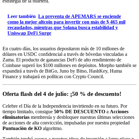
estrategia de la billetera.
Leer también
La preventa de APEMARS se enciende
como la mejor altcoin para invertir con más de $ 465 mil
recaudados, mientras que Solana busca estabilidad y
Uniswap DeFi Surge
En cuatro días, los usuarios depositaron más de 10 millones de
dólares en USDC confidencial a través de bóvedas vinculadas a
Zama. El producto de ganancias DeFi de alto rendimiento de
Coinbase superó los $100 millones en depósitos. Morpho también se
expandirá a través de BitGo, Juno by Bitso, HashKey, Huma
Finance y trabajará en políticas con Crypto Council.
Oferta flash del 4 de julio: ¡50 % de descuento!
Celebre el Día de la Independencia invirtiendo en su futuro. Por
tiempo limitado, consigue
50% DE DESCUENTO
a
Acciones
eliminatorias
membresía y desbloquee nuestras últimas selecciones
de acciones de alta convicción, impulsadas por nuestra propiedad
Puntuación de KO
algoritmo.
También tendrá acceso a nuestras ideas de inversión a largo plazo y