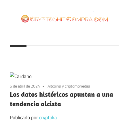
Saltar
al
contenido
cryptoshitcompra.com
5 de abril de 2024
Altcoins y criptomonedas
Los datos históricos apuntan a una
tendencia alcista
Publicado por
cryptoka