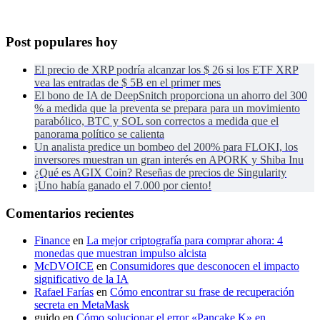
Post populares hoy
El precio de XRP podría alcanzar los $ 26 si los ETF XRP
vea las entradas de $ 5B en el primer mes
El bono de IA de DeepSnitch proporciona un ahorro del 300
% a medida que la preventa se prepara para un movimiento
parabólico, BTC y SOL son correctos a medida que el
panorama político se calienta
Un analista predice un bombeo del 200% para FLOKI, los
inversores muestran un gran interés en APORK y Shiba Inu
¿Qué es AGIX Coin? Reseñas de precios de Singularity
¡Uno había ganado el 7.000 por ciento!
Comentarios recientes
Finance
en
La mejor criptografía para comprar ahora: 4
monedas que muestran impulso alcista
McDVOICE
en
Consumidores que desconocen el impacto
significativo de la IA
Rafael Farías
en
Cómo encontrar su frase de recuperación
secreta en MetaMask
guido
en
Cómo solucionar el error «Pancake K» en