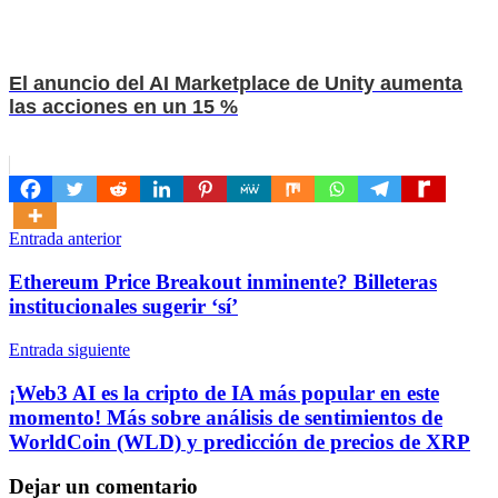
El anuncio del AI Marketplace de Unity aumenta
las acciones en un 15 %
Navegación
Entrada anterior
de
Ethereum Price Breakout inminente? Billeteras
entradas
institucionales sugerir ‘sí’
Entrada siguiente
¡Web3 AI es la cripto de IA más popular en este
momento! Más sobre análisis de sentimientos de
WorldCoin (WLD) y predicción de precios de XRP
Dejar un comentario