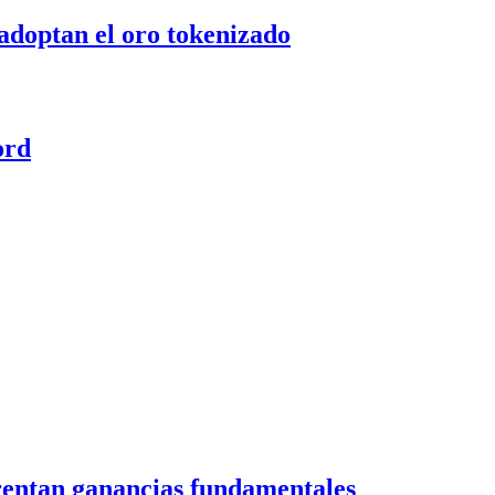
 adoptan el oro tokenizado
ord
frentan ganancias fundamentales