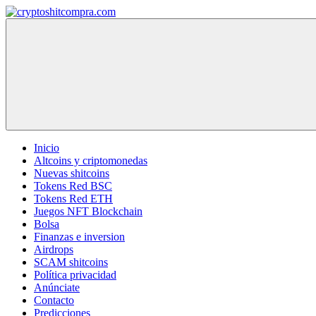
Saltar
al
contenido
cryptoshitcompra.com
Inicio
Altcoins y criptomonedas
Nuevas shitcoins
Tokens Red BSC
Tokens Red ETH
Juegos NFT Blockchain
Bolsa
Finanzas e inversion
Airdrops
SCAM shitcoins
Política privacidad
Anúnciate
Contacto
Predicciones