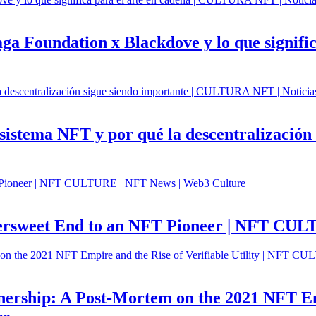
aga Foundation x Blackdove y lo que signi
cosistema NFT y por qué la descentralizaci
ttersweet End to an NFT Pioneer | NFT CU
ership: A Post-Mortem on the 2021 NFT Empi