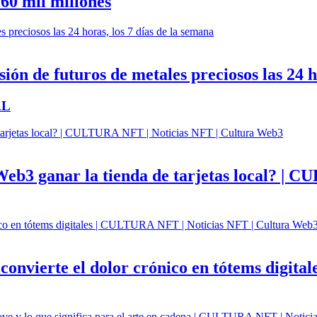
 60 mil millones
ión de futuros de metales preciosos las 24 h
AL
b3 ganar la tienda de tarjetas local? | C
 convierte el dolor crónico en tótems digit