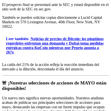
El prospecto final se presentará ante la SEC y estará disponible en el
sitio web de la SEC en sec.gov.
También se pueden solicitar copias directamente a Lucid Capital
Markets en 570 Lexington Avenue, 40th Floor, New York, NY
10022.
Leer también
Noticias de precios de Bitcoin: los pingüinos
regordetes enfrentan una demanda y Dubai toma medidas
enérgicas contra KuCoin mientras que Pepeto apunta a
267x
La caída del 21% de la acción refleja la reacción inmediata del
mercado a la dilución, descontada el día del anuncio.
🚨 ¡Nuestras selecciones de acciones de MAYO están
disponibles!
Un nuevo mes significa nuevas oportunidades. Nuestros analistas
acaban de publicar sus principales selecciones de acciones para
mayo, destacando las empresas con un fuerte impulso que ocupan