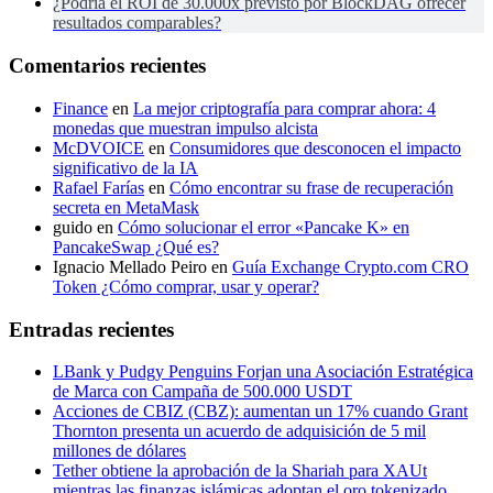
¿Podría el ROI de 30.000x previsto por BlockDAG ofrecer
resultados comparables?
Comentarios recientes
Finance
en
La mejor criptografía para comprar ahora: 4
monedas que muestran impulso alcista
McDVOICE
en
Consumidores que desconocen el impacto
significativo de la IA
Rafael Farías
en
Cómo encontrar su frase de recuperación
secreta en MetaMask
guido
en
Cómo solucionar el error «Pancake K» en
PancakeSwap ¿Qué es?
Ignacio Mellado Peiro
en
Guía Exchange Crypto.com CRO
Token ¿Cómo comprar, usar y operar?
Entradas recientes
LBank y Pudgy Penguins Forjan una Asociación Estratégica
de Marca con Campaña de 500.000 USDT
Acciones de CBIZ (CBZ): aumentan un 17% cuando Grant
Thornton presenta un acuerdo de adquisición de 5 mil
millones de dólares
Tether obtiene la aprobación de la Shariah para XAUt
mientras las finanzas islámicas adoptan el oro tokenizado