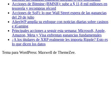
Acciones de Bitmine (BMNR): sube a $ 11,8 mil millones en
tesorería y recompras récord
Acciones de SoFi: lo que Wall Street espera de las ganancias
del 29 de julio
AlienWP amplía su enfoque con noticias diarias sobre casinos
e iGaming
Principales acciones a seguir esta semana: Microsoft, Apple,
Amazon, Meta y Visa enfrentan ganancias fundamentales
¿A los titulares de XRP realmente les importa Ripple? Esto es
lo que dicen los datos
Tema para WordPress: Maxwell de ThemeZee.