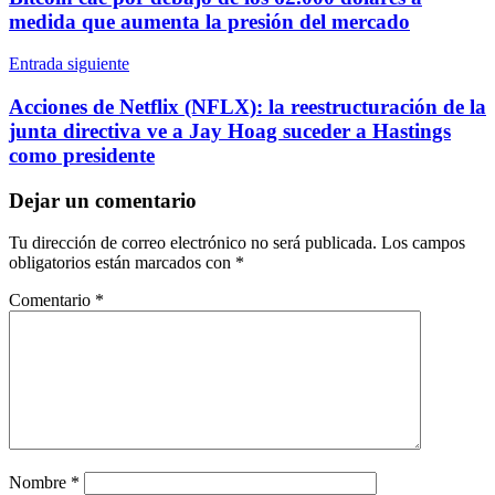
entradas
medida que aumenta la presión del mercado
Entrada siguiente
Acciones de Netflix (NFLX): la reestructuración de la
junta directiva ve a Jay Hoag suceder a Hastings
como presidente
Dejar un comentario
Tu dirección de correo electrónico no será publicada.
Los campos
obligatorios están marcados con
*
Comentario
*
Nombre
*