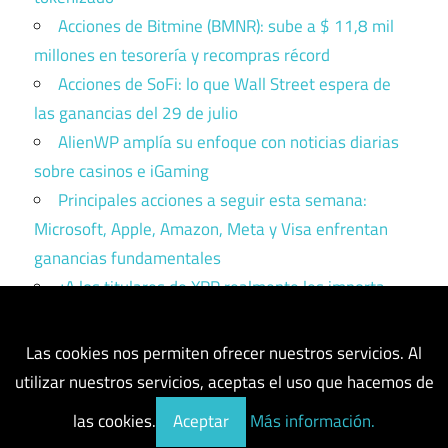
Acciones de Bitmine (BMNR): sube a $ 11,8 mil
millones en tesorería y recompras récord
Acciones de SoFi: lo que Wall Street espera de
las ganancias del 29 de julio
AlienWP amplía su enfoque con noticias diarias
sobre casinos e iGaming
Principales acciones a seguir esta semana:
Microsoft, Apple, Amazon, Meta y Visa enfrentan
ganancias fundamentales
¿A los titulares de XRP realmente les importa
Ripple? Esto es lo que dicen los datos
Las cookies nos permiten ofrecer nuestros servicios. Al
utilizar nuestros servicios, aceptas el uso que hacemos de
las cookies.
Aceptar
Más información.
Tema para WordPress: Maxwell de ThemeZee.