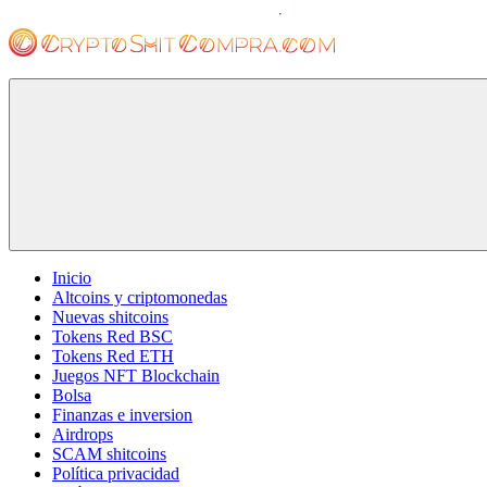
Saltar
al
contenido
cryptoshitcompra.com
Inicio
Altcoins y criptomonedas
Nuevas shitcoins
Tokens Red BSC
Tokens Red ETH
Juegos NFT Blockchain
Bolsa
Finanzas e inversion
Airdrops
SCAM shitcoins
Política privacidad