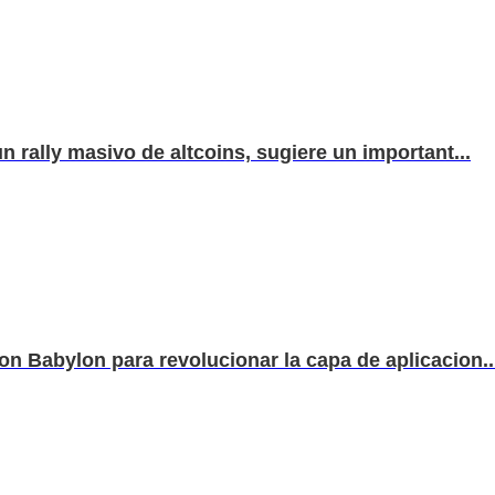
n rally masivo de altcoins, sugiere un important...
on Babylon para revolucionar la capa de aplicacion..