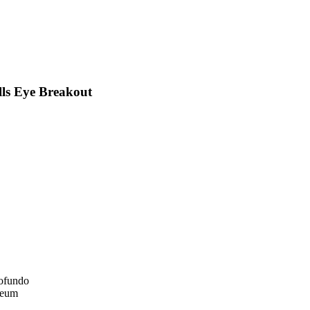
lls Eye Breakout
rofundo
ereum