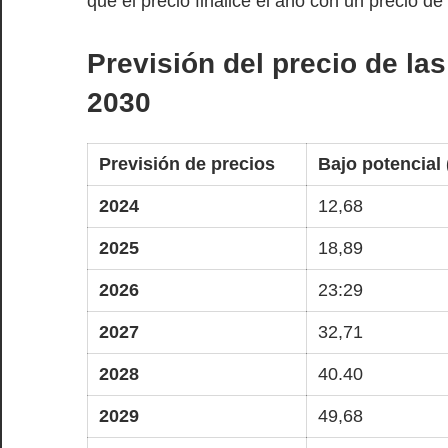
que el precio finalice el año con un precio d
Previsión del precio de la
2030
Previsión de precios
Bajo potencial 
2024
12,68
2025
18,89
2026
23:29
2027
32,71
2028
40.40
2029
49,68