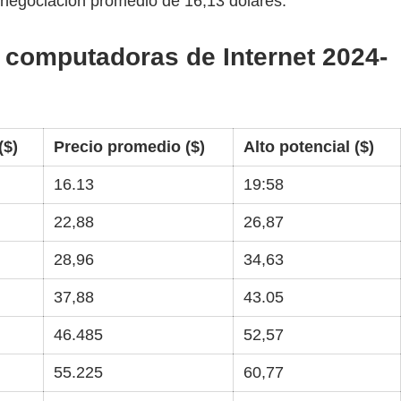
e negociación promedio de 16,13 dólares.
s computadoras de Internet 2024-
($)
Precio promedio ($)
Alto potencial ($)
16.13
19:58
22,88
26,87
28,96
34,63
37,88
43.05
46.485
52,57
55.225
60,77