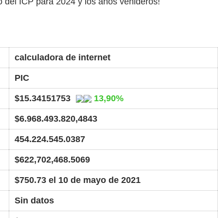
io del ICP para 2024 y los años venideros!
calculadora de internet
PIC
$15.34151753
13,90%
$6.968.493.820,4843
454.224.545.0387
$622,702,468.5069
$750.73 el 10 de mayo de 2021
Sin datos