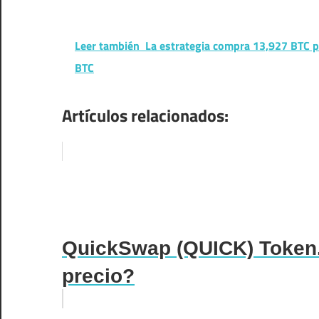
Leer también
La estrategia compra 13,927 BTC p
BTC
Artículos relacionados:
QuickSwap (QUICK) Token.
precio?