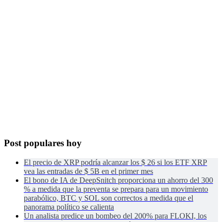
Post populares hoy
El precio de XRP podría alcanzar los $ 26 si los ETF XRP
vea las entradas de $ 5B en el primer mes
El bono de IA de DeepSnitch proporciona un ahorro del 300
% a medida que la preventa se prepara para un movimiento
parabólico, BTC y SOL son correctos a medida que el
panorama político se calienta
Un analista predice un bombeo del 200% para FLOKI, los