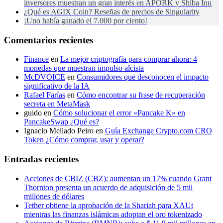
inversores muestran un gran interés en APORK y Shiba Inu
¿Qué es AGIX Coin? Reseñas de precios de Singularity
¡Uno había ganado el 7.000 por ciento!
Comentarios recientes
Finance
en
La mejor criptografía para comprar ahora: 4
monedas que muestran impulso alcista
McDVOICE
en
Consumidores que desconocen el impacto
significativo de la IA
Rafael Farías
en
Cómo encontrar su frase de recuperación
secreta en MetaMask
guido
en
Cómo solucionar el error «Pancake K» en
PancakeSwap ¿Qué es?
Ignacio Mellado Peiro
en
Guía Exchange Crypto.com CRO
Token ¿Cómo comprar, usar y operar?
Entradas recientes
Acciones de CBIZ (CBZ): aumentan un 17% cuando Grant
Thornton presenta un acuerdo de adquisición de 5 mil
millones de dólares
Tether obtiene la aprobación de la Shariah para XAUt
mientras las finanzas islámicas adoptan el oro tokenizado