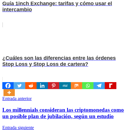
Guía 1inch Exchange: tarifas y cómo usar el
intercambio
¿Cuáles son las diferencias entre las órdenes
Stop Loss y Stop Loss de cartera?
Navegación
Entrada anterior
de
Los millennials consideran las criptomonedas como
entradas
un posible plan de jubilación, según un estudio
Entrada siguiente