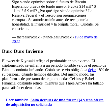
Sigo siendo optimista sobre el futuro de Bitcoin.
Esperando prueba de fondo nuevo. $ 20k? $14 mil? $
11 mil? $ 9 mil? ¿Por qué sigo siendo optimista? La
Reserva Federal y el Tesoro son organizaciones
corruptas. Se autodestruirán antes de recuperar la
honestidad, la integridad y la brújula moral. Cuídate. Sé
consciente.
— therealkiyosaki (@theRealKiyosaki)
19 de mayo de
2022
Duro Duro Invierno
El tweet de Kiyosaki refleja el perdurable criptoinvierno. El
criptomercado se enfrenta a un período horrible ya que el precio de
Bitcoin continúa luchando. Coinbase se vio obligado a
dejar
18% de
su personal, citando tiempos difíciles. Del mismo modo, las
plataformas de préstamo de criptomonedas Celsius y Babel
Financial
obstruido
retiros, mientras que Three Arrows
ha fallado
para satisfacer demandas.
Leer también
Salta después de una fuerte Q4 y una oferta
de adquisición no solicitada