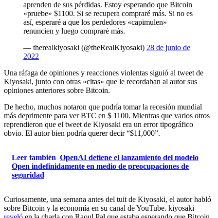
aprenden de sus pérdidas. Estoy esperando que Bitcoin
«pruebe» $1100. Si se recupera compraré más. Si no es
así, esperaré a que los perdedores «capimulen»
renuncien y luego compraré más.
— therealkiyosaki (@theRealKiyosaki)
28 de junio de
2022
Una ráfaga de opiniones y reacciones violentas siguió al tweet de
Kiyosaki, junto con otras «citas» que le recordaban al autor sus
opiniones anteriores sobre Bitcoin.
De hecho, muchos notaron que podría tomar la recesión mundial
más deprimente para ver BTC en $ 1100. Mientras que varios otros
reprendieron que el tweet de Kiyosaki era un error tipográfico
obvio. El autor bien podría querer decir “$11,000”.
Leer también
OpenAI detiene el lanzamiento del modelo
Open indefinidamente en medio de preocupaciones de
seguridad
Curiosamente, una semana antes del tuit de Kiyosaki, el autor habló
sobre Bitcoin y la economía en su canal de YouTube. kiyosaki
reveló
en la charla con Raoul Pal que estaba esperando que Bitcoin