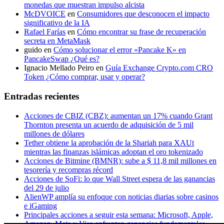
monedas que muestran impulso alcista
McDVOICE
en
Consumidores que desconocen el impacto
significativo de la IA
Rafael Farías
en
Cómo encontrar su frase de recuperación
secreta en MetaMask
guido
en
Cómo solucionar el error «Pancake K» en
PancakeSwap ¿Qué es?
Ignacio Mellado Peiro
en
Guía Exchange Crypto.com CRO
Token ¿Cómo comprar, usar y operar?
Entradas recientes
Acciones de CBIZ (CBZ): aumentan un 17% cuando Grant
Thornton presenta un acuerdo de adquisición de 5 mil
millones de dólares
Tether obtiene la aprobación de la Shariah para XAUt
mientras las finanzas islámicas adoptan el oro tokenizado
Acciones de Bitmine (BMNR): sube a $ 11,8 mil millones en
tesorería y recompras récord
Acciones de SoFi: lo que Wall Street espera de las ganancias
del 29 de julio
AlienWP amplía su enfoque con noticias diarias sobre casinos
e iGaming
Principales acciones a seguir esta semana: Microsoft, Apple,
Amazon, Meta y Visa enfrentan ganancias fundamentales