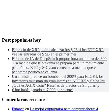
Post populares hoy
El precio de XRP podría alcanzar los $ 26 si los ETF XRP
vea las entradas de $ 5B en el primer mes
El bono de IA de DeepSnitch proporciona un ahorro del 300
% a medida que la preventa se prepara para un movimiento
parabólico, BTC y SOL son correctos a medida que el
panorama político se calienta
Un analista predice un bombeo del 200% para FLOKI, los
inversores muestran un gran interés en APORK y Shiba Inu
¿Qué es AGIX Coin? Reseñas de precios de Singularity
¡Uno había ganado el 7.000 por ciento!
Comentarios recientes
Finance
en
La mejor criptografía para comprar ahora: 4