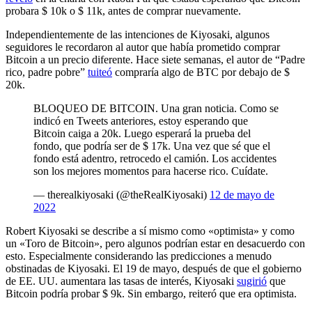
probara $ 10k o $ 11k, antes de comprar nuevamente.
Independientemente de las intenciones de Kiyosaki, algunos
seguidores le recordaron al autor que había prometido comprar
Bitcoin a un precio diferente. Hace siete semanas, el autor de “Padre
rico, padre pobre”
tuiteó
compraría algo de BTC por debajo de $
20k.
BLOQUEO DE BITCOIN. Una gran noticia. Como se
indicó en Tweets anteriores, estoy esperando que
Bitcoin caiga a 20k. Luego esperará la prueba del
fondo, que podría ser de $ 17k. Una vez que sé que el
fondo está adentro, retrocedo el camión. Los accidentes
son los mejores momentos para hacerse rico. Cuídate.
— therealkiyosaki (@theRealKiyosaki)
12 de mayo de
2022
Robert Kiyosaki se describe a sí mismo como «optimista» y como
un «Toro de Bitcoin», pero algunos podrían estar en desacuerdo con
esto. Especialmente considerando las predicciones a menudo
obstinadas de Kiyosaki. El 19 de mayo, después de que el gobierno
de EE. UU. aumentara las tasas de interés, Kiyosaki
sugirió
que
Bitcoin podría probar $ 9k. Sin embargo, reiteró que era optimista.