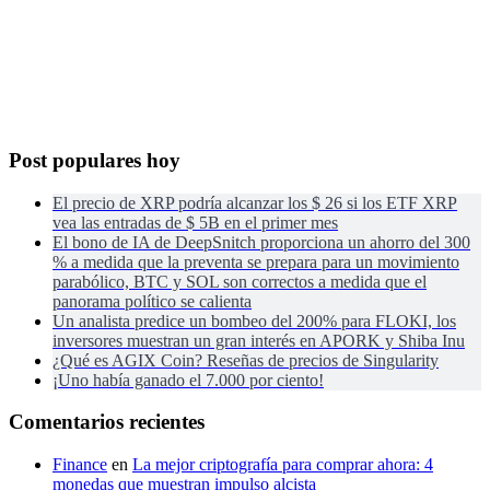
Post populares hoy
El precio de XRP podría alcanzar los $ 26 si los ETF XRP
vea las entradas de $ 5B en el primer mes
El bono de IA de DeepSnitch proporciona un ahorro del 300
% a medida que la preventa se prepara para un movimiento
parabólico, BTC y SOL son correctos a medida que el
panorama político se calienta
Un analista predice un bombeo del 200% para FLOKI, los
inversores muestran un gran interés en APORK y Shiba Inu
¿Qué es AGIX Coin? Reseñas de precios de Singularity
¡Uno había ganado el 7.000 por ciento!
Comentarios recientes
Finance
en
La mejor criptografía para comprar ahora: 4
monedas que muestran impulso alcista