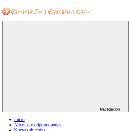
Saltar
al
contenido
cryptoshitcompra.com
Navegación
Inicio
Altcoins y criptomonedas
Nuevas shitcoins