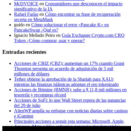
McDVOICE
en
Consumidores que desconocen el impacto
significativo de la IA
Rafael Farías
en
Cómo encontrar su frase de recuperación
secreta en MetaMask
guido
en
Cómo solucionar el error «Pancake K» en
PancakeSwap ¿Qué es?
Ignacio Mellado Peiro
en
Guía Exchange Crypto.com CRO
Token ¿Cómo comprar, usar y operar?
Entradas recientes
Acciones de CBIZ (CBZ): aumentan un 17% cuando Grant
Thornton presenta un acuerdo de adquisición de 5 mil
millones de dólares
Tether obtiene la aprobación de la Shariah para XAUt
mientras las finanzas islámicas adoptan el oro tokenizado
Acciones de Bitmine (BMNR): sube a $ 11,8 mil millones en
tesorería y recompras récord
Acciones de SoFi: lo que Wall Street espera de las ganancias
del 29 de julio
AlienWP amplía su enfoque con noticias diarias sobre casinos
e iGaming
Principales acciones a seguir esta semana: Microsoft, Apple,
Amazon, Meta y Visa enfrentan ganancias fundamentales