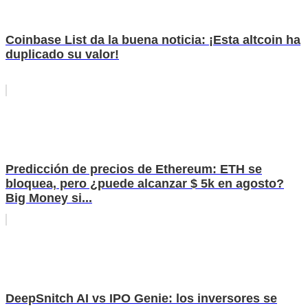
Coinbase List da la buena noticia: ¡Esta altcoin ha
duplicado su valor!
Predicción de precios de Ethereum: ETH se
bloquea, pero ¿puede alcanzar $ 5k en agosto?
Big Money si...
DeepSnitch AI vs IPO Genie: los inversores se