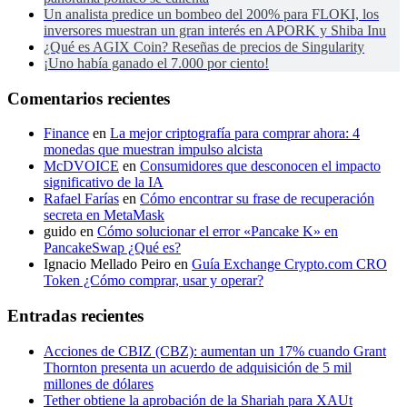
Un analista predice un bombeo del 200% para FLOKI, los
inversores muestran un gran interés en APORK y Shiba Inu
¿Qué es AGIX Coin? Reseñas de precios de Singularity
¡Uno había ganado el 7.000 por ciento!
Comentarios recientes
Finance
en
La mejor criptografía para comprar ahora: 4
monedas que muestran impulso alcista
McDVOICE
en
Consumidores que desconocen el impacto
significativo de la IA
Rafael Farías
en
Cómo encontrar su frase de recuperación
secreta en MetaMask
guido
en
Cómo solucionar el error «Pancake K» en
PancakeSwap ¿Qué es?
Ignacio Mellado Peiro
en
Guía Exchange Crypto.com CRO
Token ¿Cómo comprar, usar y operar?
Entradas recientes
Acciones de CBIZ (CBZ): aumentan un 17% cuando Grant
Thornton presenta un acuerdo de adquisición de 5 mil
millones de dólares
Tether obtiene la aprobación de la Shariah para XAUt