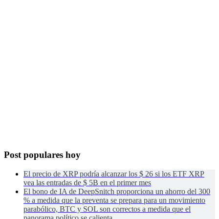
Post populares hoy
El precio de XRP podría alcanzar los $ 26 si los ETF XRP
vea las entradas de $ 5B en el primer mes
El bono de IA de DeepSnitch proporciona un ahorro del 300
% a medida que la preventa se prepara para un movimiento
parabólico, BTC y SOL son correctos a medida que el
panorama político se calienta