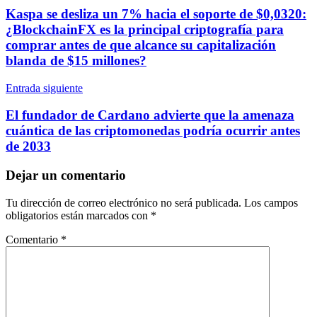
de
Kaspa se desliza un 7% hacia el soporte de $0,0320:
entradas
¿BlockchainFX es la principal criptografía para
comprar antes de que alcance su capitalización
blanda de $15 millones?
Entrada siguiente
El fundador de Cardano advierte que la amenaza
cuántica de las criptomonedas podría ocurrir antes
de 2033
Dejar un comentario
Tu dirección de correo electrónico no será publicada.
Los campos
obligatorios están marcados con
*
Comentario
*