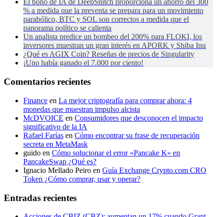
El bono de IA de DeepSnitch proporciona un ahorro del 300
% a medida que la preventa se prepara para un movimiento
parabólico, BTC y SOL son correctos a medida que el
panorama político se calienta
Un analista predice un bombeo del 200% para FLOKI, los
inversores muestran un gran interés en APORK y Shiba Inu
¿Qué es AGIX Coin? Reseñas de precios de Singularity
¡Uno había ganado el 7.000 por ciento!
Comentarios recientes
Finance
en
La mejor criptografía para comprar ahora: 4
monedas que muestran impulso alcista
McDVOICE
en
Consumidores que desconocen el impacto
significativo de la IA
Rafael Farías
en
Cómo encontrar su frase de recuperación
secreta en MetaMask
guido
en
Cómo solucionar el error «Pancake K» en
PancakeSwap ¿Qué es?
Ignacio Mellado Peiro
en
Guía Exchange Crypto.com CRO
Token ¿Cómo comprar, usar y operar?
Entradas recientes
Acciones de CBIZ (CBZ): aumentan un 17% cuando Grant