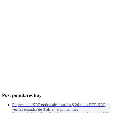
Post populares hoy
El precio de XRP podría alcanzar los $ 26 si los ETF XRP
vea las entradas de $ 5B en el primer mes