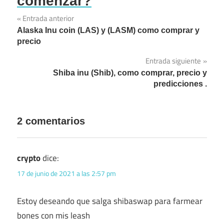
comenzar?
Navegación
Entrada anterior
Alaska Inu coin (LAS) y (LASM) como comprar y
de
precio
entradas
Entrada siguiente
Shiba inu (Shib), como comprar, precio y
predicciones .
2 comentarios
crypto
dice:
17 de junio de 2021 a las 2:57 pm
Estoy deseando que salga shibaswap para farmear
bones con mis leash