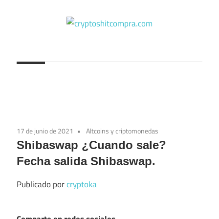
Saltar
al
contenido
cryptoshitcompra.com
17 de junio de 2021
Altcoins y criptomonedas
Shibaswap ¿Cuando sale?
Fecha salida Shibaswap.
Publicado por
cryptoka