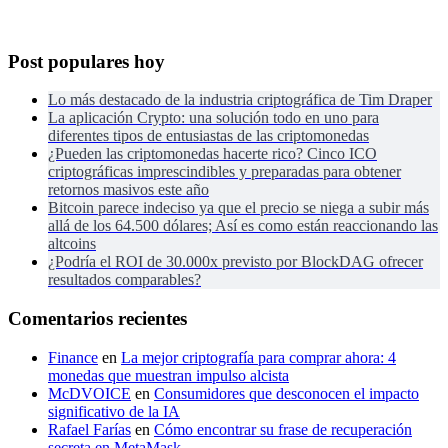
Post populares hoy
Lo más destacado de la industria criptográfica de Tim Draper
La aplicación Crypto: una solución todo en uno para
diferentes tipos de entusiastas de las criptomonedas
¿Pueden las criptomonedas hacerte rico? Cinco ICO
criptográficas imprescindibles y preparadas para obtener
retornos masivos este año
Bitcoin parece indeciso ya que el precio se niega a subir más
allá de los 64.500 dólares; Así es como están reaccionando las
altcoins
¿Podría el ROI de 30.000x previsto por BlockDAG ofrecer
resultados comparables?
Comentarios recientes
Finance
en
La mejor criptografía para comprar ahora: 4
monedas que muestran impulso alcista
McDVOICE
en
Consumidores que desconocen el impacto
significativo de la IA
Rafael Farías
en
Cómo encontrar su frase de recuperación
secreta en MetaMask