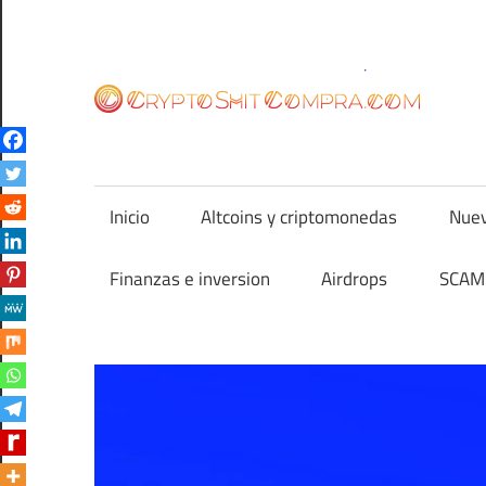
Saltar
al
contenido
cr
Inicio
Altcoins y criptomonedas
Nuev
Finanzas e inversion
Airdrops
SCAM 