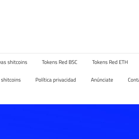
yptoshitcompra.com
as shitcoins
Tokens Red BSC
Tokens Red ETH
shitcoins
Política privacidad
Anúnciate
Cont