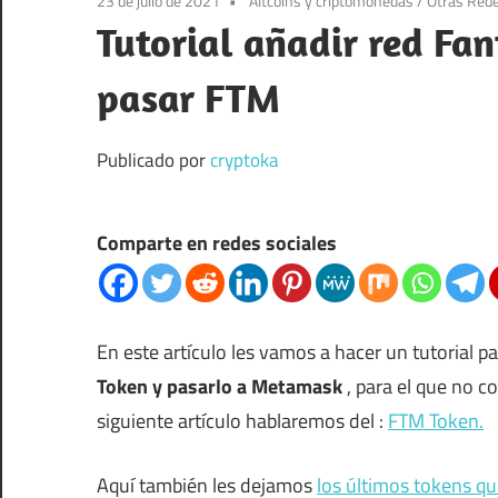
23 de julio de 2021
Altcoins y criptomonedas
/
Otras Red
Tutorial añadir red F
pasar FTM
Publicado por
cryptoka
Comparte en redes sociales
En este artículo les vamos a hacer un tutorial p
Token y pasarlo a Metamask
, para el que no c
siguiente artículo hablaremos del :
FTM Token.
Aquí también les dejamos
los últimos tokens qu