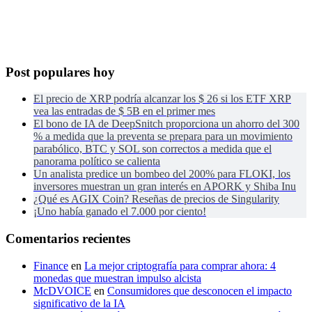
Post populares hoy
El precio de XRP podría alcanzar los $ 26 si los ETF XRP
vea las entradas de $ 5B en el primer mes
El bono de IA de DeepSnitch proporciona un ahorro del 300
% a medida que la preventa se prepara para un movimiento
parabólico, BTC y SOL son correctos a medida que el
panorama político se calienta
Un analista predice un bombeo del 200% para FLOKI, los
inversores muestran un gran interés en APORK y Shiba Inu
¿Qué es AGIX Coin? Reseñas de precios de Singularity
¡Uno había ganado el 7.000 por ciento!
Comentarios recientes
Finance
en
La mejor criptografía para comprar ahora: 4
monedas que muestran impulso alcista
McDVOICE
en
Consumidores que desconocen el impacto
significativo de la IA