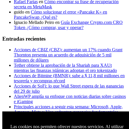
Rafael Farías
en
Cómo encontrar su frase de recuperación
secreta en MetaMask
guido
en
Cómo solucionar el error «Pancake K» en
PancakeSwap ¿Qué es?
Ignacio Mellado Peiro
en
Guía Exchange Crypto.com CRO
Token ¿Cómo comprar, usar y operar?
Entradas recientes
Acciones de CBIZ (CBZ): aumentan un 17% cuando Grant
Thornton presenta un acuerdo de adquisición de 5 mil
millones de dólares
Tether obtiene la aprobación de la Shariah para XAUt
mientras las finanzas islámicas adoptan el oro tokenizado
Acciones de Bitmine (BMNR): sube a $ 11,8 mil millones en
tesorería y recompras récord
Acciones de SoFi: lo que Wall Street espera de las ganancias
del 29 de julio
AlienWP amplía su enfoque con noticias diarias sobre casinos
e iGaming
Principales acciones a seguir esta semana: Microsoft, Apple,
Amazon, Meta y Visa enfrentan ganancias fundamentales
¿A los titulares de XRP realmente les importa Ripple? Esto es
lo que dicen los datos
Las cookies nos permiten ofrecer nuestros servicios. Al utilizar
Apple quiere chips chinos. Micron dice que no. Trump tiene