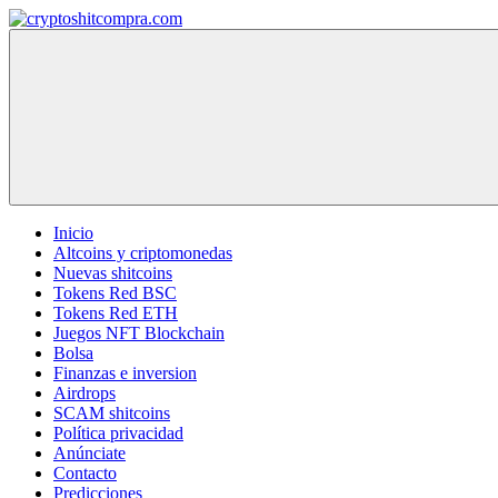
Saltar
al
cryptoshitcompra.com
contenido
Inicio
Altcoins y criptomonedas
Nuevas shitcoins
Tokens Red BSC
Tokens Red ETH
Juegos NFT Blockchain
Bolsa
Finanzas e inversion
Airdrops
SCAM shitcoins
Política privacidad
Anúnciate
Contacto
Predicciones