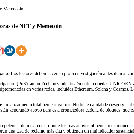
doras de NFT y Memecoin
ado! Los lectores deben hacer su propia investigación antes de realiza
ticipación (PoS), anunció el lanzamiento aéreo de monedas UNICORN a
iptomonedas en varias redes, incluidas Ethereum, Solana y Cosmos. Las 
e un lanzamiento totalmente orgánico. No tiene capital de riesgo y la 
tán generando apoyo para esta prometedora cadena de bloques, que está
mpetencia de reclamos», donde los más activos obtienen más monedas
n una tasa de reclamo más alta y obtienen un multiplicador sustancial 