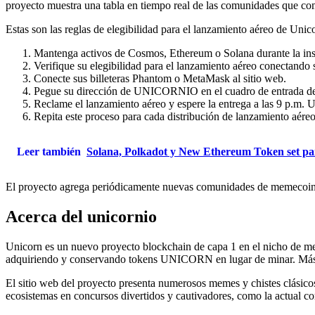
proyecto muestra una tabla en tiempo real de las comunidades que com
Estas son las reglas de elegibilidad para el lanzamiento aéreo de Unic
Mantenga activos de Cosmos, Ethereum o Solana durante la ins
Verifique su elegibilidad para el lanzamiento aéreo conectand
Conecte sus billeteras Phantom o MetaMask al sitio web.
Pegue su dirección de UNICORNIO en el cuadro de entrada desi
Reclame el lanzamiento aéreo y espere la entrega a las 9 p.m. 
Repita este proceso para cada distribución de lanzamiento aéreo
Leer también
Solana, Polkadot y New Ethereum Token set par
El proyecto agrega periódicamente nuevas comunidades de memecoins
Acerca del unicornio
Unicorn es un nuevo proyecto blockchain de capa 1 en el nicho de mem
adquiriendo y conservando tokens UNICORN en lugar de minar. Más imp
El sitio web del proyecto presenta numerosos memes y chistes clásico
ecosistemas en concursos divertidos y cautivadores, como la actual c