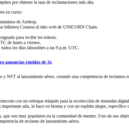
piten por obtener la tasa de reclamaciones más alta.
orn en curso:
tantánea de Airdrop.
o su billetera Cosmos al sitio web de UNICORN Chain.
gnado para recibir los tokens.
UTC de lunes a viernes.
 todos los días laborables a las 9 p.m. UTC.
a ganancias rápidas de 3x
 y NFT al lanzamiento aéreo, creando una competencia de reclamos mu
ecoin con un enfoque relajado para la recolección de monedas digitale
ortante aún, lo hace en broma y con un espíritu alegre, específico d
s, que son muy populares en la comunidad de memes. Uno de sus objetiv
ompetencia de reclamo de lanzamiento aéreo.