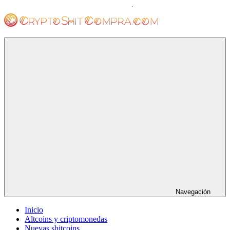
Saltar
al
contenido
cryptoshitcompra.com
Navegación
Inicio
Altcoins y criptomonedas
Nuevas shitcoins