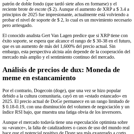
patrón de doble fondo (que tardó siete años en formarse) y el
reciente brote de escote ($ 2). Aunque el aumento de XRP a $ 3.4 a
principios de 2025 fue impresionante, actualmente está volviendo a
probar el nivel de soporte de $ 2, lo cual es un movimiento necesario
pero arriesgado.
El conocido analista Gert Van Lagen predice que si XRP tiene con
éxito soporte, se espera que alcance el rango de $ 30-38 en el futuro,
que es un aumento de más del 1,600% del precio actual. Sin
embargo, esta perspectiva alcista aún depende de la cooperación del
mercado más amplio y el sentimiento continuo del mercado.
Análisis de precios de dux:
Moneda de
meme en estancamiento
Por el contrario, Dogecoin (doge), que una vez se hizo popular
debido a la cultura comunitaria, cayó en un «estado estancado» en
2025. El precio actual de DoGe permanece en un rango limitado de
$ 0.18-0.19, con una disminución del volumen de negociación y un
índice RSI bajo, que muestra una fatiga obvia de los inversores.
Aunque el mercado todavía tiene una especulación optimista sobre
su «avance», la falta de catalizadores o casos de uso del mundo real
hace que el potencial positivo de Doge sea más exagerado a corto