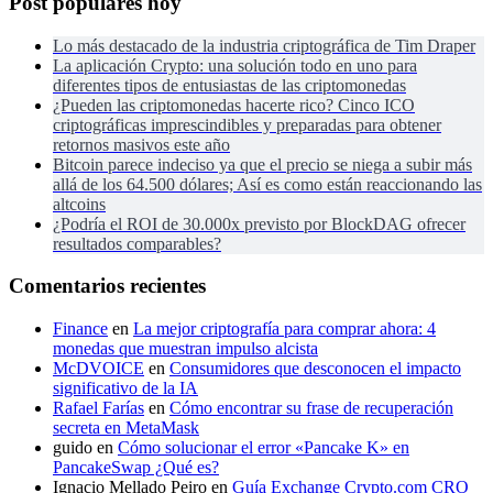
Post populares hoy
Lo más destacado de la industria criptográfica de Tim Draper
La aplicación Crypto: una solución todo en uno para
diferentes tipos de entusiastas de las criptomonedas
¿Pueden las criptomonedas hacerte rico? Cinco ICO
criptográficas imprescindibles y preparadas para obtener
retornos masivos este año
Bitcoin parece indeciso ya que el precio se niega a subir más
allá de los 64.500 dólares; Así es como están reaccionando las
altcoins
¿Podría el ROI de 30.000x previsto por BlockDAG ofrecer
resultados comparables?
Comentarios recientes
Finance
en
La mejor criptografía para comprar ahora: 4
monedas que muestran impulso alcista
McDVOICE
en
Consumidores que desconocen el impacto
significativo de la IA
Rafael Farías
en
Cómo encontrar su frase de recuperación
secreta en MetaMask
guido
en
Cómo solucionar el error «Pancake K» en
PancakeSwap ¿Qué es?
Ignacio Mellado Peiro
en
Guía Exchange Crypto.com CRO