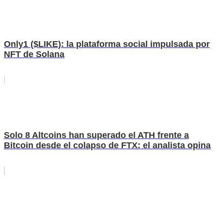
Only1 ($LIKE): la plataforma social impulsada por
NFT de Solana
Solo 8 Altcoins han superado el ATH frente a
Bitcoin desde el colapso de FTX: el analista opina