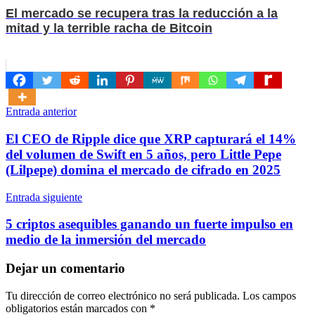
El mercado se recupera tras la reducción a la
mitad y la terrible racha de Bitcoin
Navegación
Entrada anterior
de
El CEO de Ripple dice que XRP capturará el 14%
entradas
del volumen de Swift en 5 años, pero Little Pepe
(Lilpepe) domina el mercado de cifrado en 2025
Entrada siguiente
5 criptos asequibles ganando un fuerte impulso en
medio de la inmersión del mercado
Dejar un comentario
Tu dirección de correo electrónico no será publicada.
Los campos
obligatorios están marcados con
*