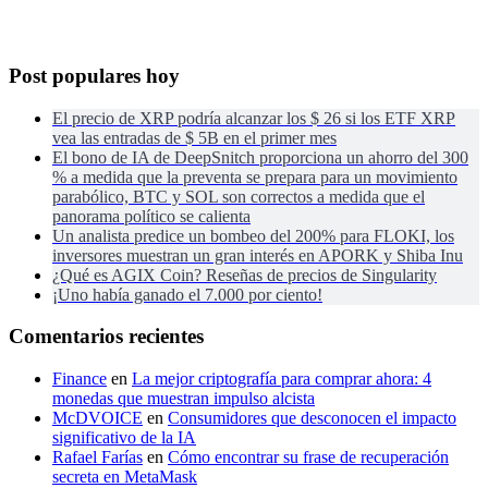
Post populares hoy
El precio de XRP podría alcanzar los $ 26 si los ETF XRP
vea las entradas de $ 5B en el primer mes
El bono de IA de DeepSnitch proporciona un ahorro del 300
% a medida que la preventa se prepara para un movimiento
parabólico, BTC y SOL son correctos a medida que el
panorama político se calienta
Un analista predice un bombeo del 200% para FLOKI, los
inversores muestran un gran interés en APORK y Shiba Inu
¿Qué es AGIX Coin? Reseñas de precios de Singularity
¡Uno había ganado el 7.000 por ciento!
Comentarios recientes
Finance
en
La mejor criptografía para comprar ahora: 4
monedas que muestran impulso alcista
McDVOICE
en
Consumidores que desconocen el impacto
significativo de la IA
Rafael Farías
en
Cómo encontrar su frase de recuperación
secreta en MetaMask