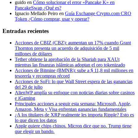
guido
en
Cómo solucionar el error «Pancake K» en
PancakeSwap ¿Qué es?
Ignacio Mellado Peiro
en
Guía Exchange Crypto.com CRO
Token ¿Cómo comprar, usar y operar?
Entradas recientes
Acciones de CBIZ (CBZ): aumentan un 17% cuando Grant
Thornton presenta un acuerdo de adquisición de 5 mil
millones de dólares
Tether obtiene la aprobación de la Shariah para XAUt
mientras las finanzas islámicas adoptan el oro tokenizado
Acciones de Bitmine (BMNR): sube a $ 11,8 mil millones en
tesorería y recompras récord
Acciones de SoFi: lo que Wall Street espera de las ganancias
del 29 de julio
AlienWP amplía su enfoque con noticias diarias sobre casinos
e iGaming
Principales acciones a seguir esta semana: Microsoft, Apple,
Amazon, Meta y Visa enfrentan ganancias fundamentales
¿A los titulares de XRP realmente les importa Ripple? Esto es
lo que dicen los datos
Apple quiere chips chinos. Micron dice que no. Trump tiene
que elegir un bando.